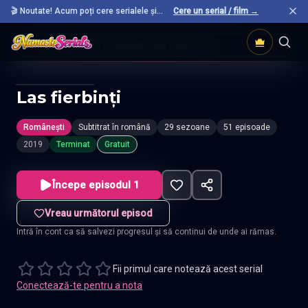
🎬 Noutate! Acum poți cere serialele și
Cere un serial / film →
filmele preferate care nu sunt încă pe site.
Acasă
Seriale Românești
Las Fierbinti
Las fierbinți
Românești
Subtitrat în română
29 sezoane
51 episoade
2019
Terminat
Gratuit
Începe episodul 1
Vreau următorul episod
Intră în cont ca să salvezi progresul și să continui de unde ai rămas.
Fii primul care notează acest serial
Conectează-te pentru a nota