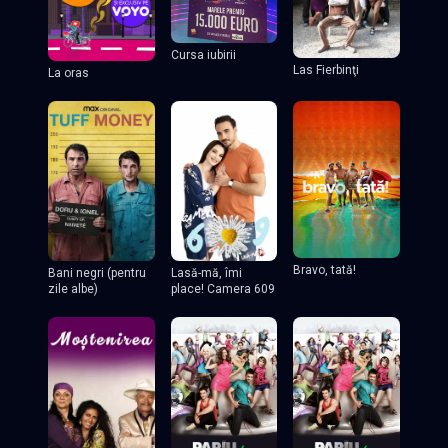
Cursa iubirii
Las Fierbinţi
La oras
Bravo, tată!
Lasă-mă, îmi
Bani negri (pentru
place! Camera 609
zile albe)