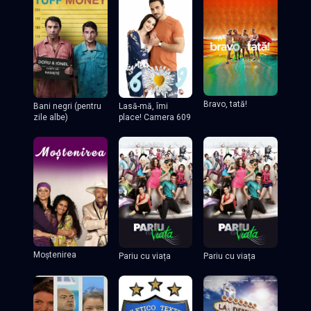
Bravo, tată!
Lasă-mă, îmi
Bani negri (pentru
place! Camera 609
zile albe)
Moștenirea
Pariu cu viața
Pariu cu viața