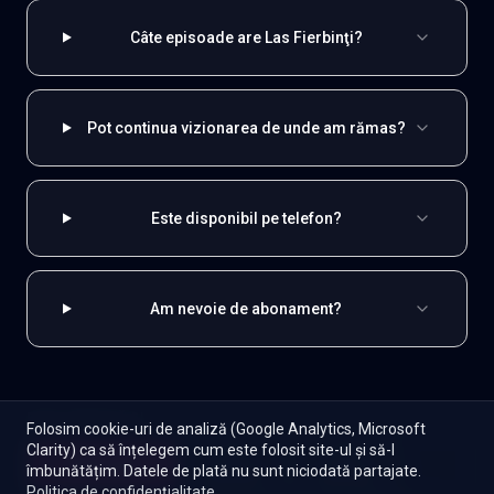
Câte episoade are Las Fierbinţi?
Pot continua vizionarea de unde am rămas?
Este disponibil pe telefon?
Am nevoie de abonament?
EXPLOREAZĂ ȘI
Folosim cookie-uri de analiză (Google Analytics, Microsoft
Clarity) ca să înțelegem cum este folosit site-ul și să-l
Românești
Toate serialele
Abonament
Începe
îmbunătățim. Datele de plată nu sunt niciodată partajate.
Episoade
Lista mea
Politica de confidențialitate