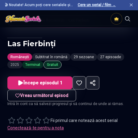
🎬 Noutate! Acum poți cere serialele și
Cere un serial / film →
filmele preferate care nu sunt încă pe site.
Acasă
Seriale Românești
Las Fierbinti
Las Fierbinţi
Românești
Subtitrat în română
29 sezoane
27 episoade
2025
Terminat
Gratuit
Începe episodul 1
Vreau următorul episod
Intră în cont ca să salvezi progresul și să continui de unde ai rămas.
Fii primul care notează acest serial
Conectează-te pentru a nota