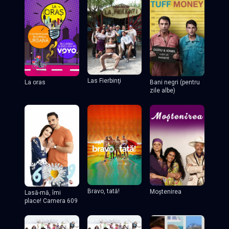
Las Fierbinţi
La oras
Bani negri (pentru
zile albe)
Bravo, tată!
Moștenirea
Lasă-mă, îmi
place! Camera 609