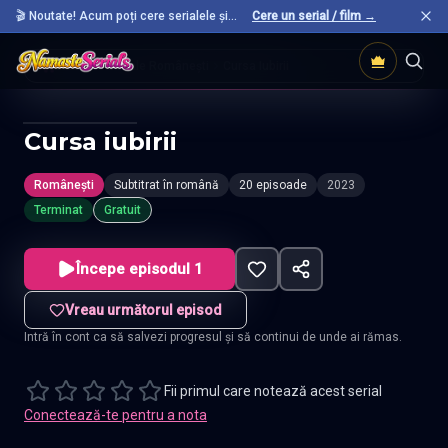
🎬 Noutate! Acum poți cere serialele și
Cere un serial / film →
filmele preferate care nu sunt încă pe site.
Acasă
Seriale Românești
Cursa Iubirii
Cursa iubirii
Românești
Subtitrat în română
20 episoade
2023
Terminat
Gratuit
Începe episodul 1
Vreau următorul episod
Intră în cont ca să salvezi progresul și să continui de unde ai rămas.
Fii primul care notează acest serial
Conectează-te pentru a nota
Cursa iubirii
—
Subtitrat în română
,
Namaste Serials
.
20 episoade