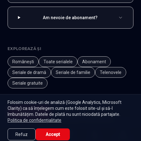
Am nevoie de abonament?
EXPLOREAZĂ ȘI
Românești
Toate serialele
Abonament
Seriale de dramă
Seriale de familie
Telenovele
Seriale gratuite
Folosim cookie-uri de analiză (Google Analytics, Microsoft
Clarity) ca să înțelegem cum este folosit site-ul și să-l
Începe
îmbunătățim. Datele de plată nu sunt niciodată partajate.
Episoade
Lista mea
Politica de confidențialitate
Refuz
Accept
Caută
Lista Mea
Acasă
Seriale
Filme