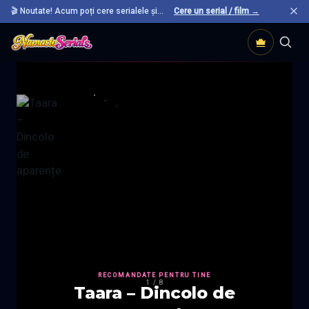
🎬 Noutate! Acum poți cere serialele și
Cere un serial / film →
filmele preferate care nu sunt încă pe site.
RECOMANDATE PENTRU TINE
1
/
8
Taara – Dincolo de