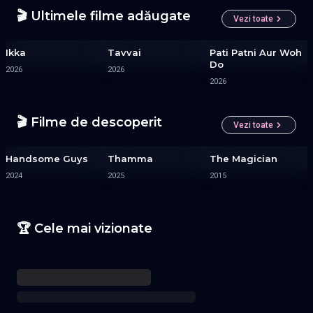
🎬 Ultimele filme adăugate
Vezi toate
Ikka
Tavvai
Pati Patni Aur Woh
Do
2026
2026
2026
🎬 Filme de descoperit
Vezi toate
Handsome Guys
Thamma
The Magician
2024
2025
2015
🏆 Cele mai vizionate
Serial
Serial
Serial
1
2
3
INDIENE
INDIENE
INDIENE