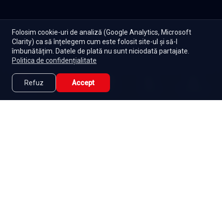
Folosim cookie-uri de analiză (Google Analytics, Microsoft
Clarity) ca să înțelegem cum este folosit site-ul și să-l
îmbunătățim. Datele de plată nu sunt niciodată partajate.
Politica de confidențialitate
Refuz
Accept
Caută
Lista Mea
Acasă
Seriale
Filme
Abonament
|
De ce Namaste Serials?
|