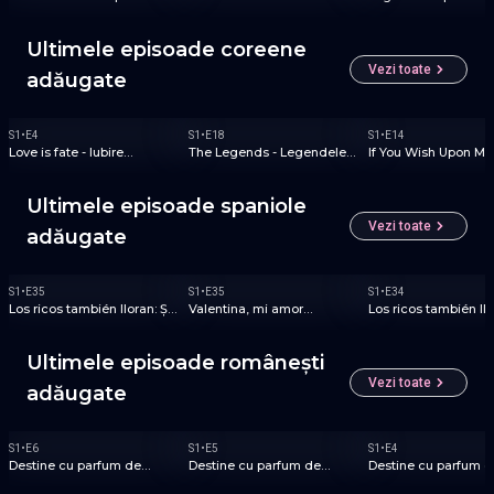
Payitaht: Abdülhamid
Kara Ağaç Destanı
Ultimele episoade coreene
Vezi toate
adăugate
COREENE
COREENE
COREENE
S
1
•
E
4
S
1
•
E
18
S
1
•
E
14
Love is fate - Iubire
The Legends - Legendele
If You Wish Upon Me
Predestinată
Destinului
Dorințe Împlinite
Ultimele episoade spaniole
Vezi toate
adăugate
SPANIOLE
SPANIOLE
SPANIOLE
S
1
•
E
35
S
1
•
E
35
S
1
•
E
34
Los ricos también lloran: Și
Valentina, mi amor
Los ricos también llo
bogații plâng uneori
especial: Valentina, o iubire
bogații plâng uneori
specială
Ultimele episoade românești
Vezi toate
adăugate
ROMÂNEȘTI
ROMÂNEȘTI
ROMÂNEȘTI
S
1
•
E
6
S
1
•
E
5
S
1
•
E
4
Destine cu parfum de
Destine cu parfum de
Destine cu parfum d
lavandă
lavandă
lavandă