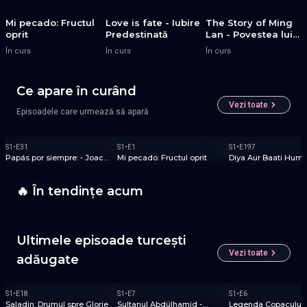
SPANIOLE
COREENE
COREENE
Mi pecado: Fructul
Love is fate - Iubire
The Story of Ming
PREMIUM
oprit
Predestinată
Lan - Povestea lui
Ming Lan
În curs
În curs
În curs
Ce apare în curând
Vezi toate
Episoadele care urmează să apară
SPANIOLE
SPANIOLE
INDIENE
S
1
•
E
31
S
1
•
E
1
S
1
•
E
197
NOU
PREMIUM
Papás por siempre: - Joaca
Mi pecado: Fructul oprit
Diya Aur Baati Hum 
de-a familia: Noi provocări
Destine implinite
🔥 În tendințe acum
Serial
Serial
Serial
1
2
3
INDIENE
INDIENE
INDIENE
Ultimele episoade turcești
Vezi toate
adăugate
TURCEȘTI
TURCEȘTI
TURCEȘTI
S
1
•
E
18
S
1
•
E
7
S
1
•
E
6
Saladin: Drumul spre Glorie
Sultanul Abdülhamid -
Legenda Copacului 