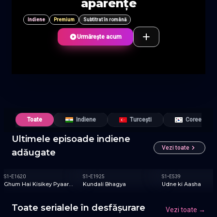
aparențe
Indiene
Premium
Subtitrat în română
Urmărește acum
Toate
Indiene
Turcești
Coreene
Ultimele episoade indiene
Vezi toate
adăugate
INDIENE
INDIENE
INDIENE
S
1
•
E
1620
S
1
•
E
1925
S
1
•
E
539
Ghum Hai Kisikey Pyaar
Kundali Bhagya
Udne ki Aasha
Meiin
Toate serialele în desfășurare
Vezi toate
→