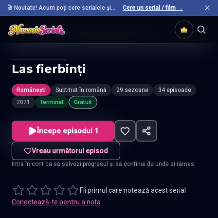
🎬 Noutate! Acum poți cere serialele și
Cere un serial / film →
filmele preferate care nu sunt încă pe site.
Acasă
Seriale Românești
Las Fierbinti
Las fierbinți
Românești
Subtitrat în română
29 sezoane
34 episoade
2021
Terminat
Gratuit
Începe episodul 1
Vreau următorul episod
Intră în cont ca să salvezi progresul și să continui de unde ai rămas.
Fii primul care notează acest serial
Conectează-te pentru a nota