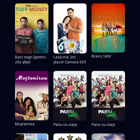
Bravo, tată!
Lasă-mă, îmi
Bani negri (pentru
place! Camera 609
zile albe)
Moștenirea
Pariu cu viața
Pariu cu viața