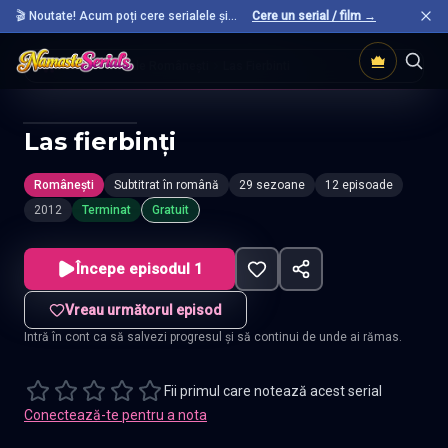
🎬 Noutate! Acum poți cere serialele și
Cere un serial / film →
filmele preferate care nu sunt încă pe site.
Acasă
Seriale Românești
Las Fierbinti
Las fierbinți
Românești
Subtitrat în română
29 sezoane
12 episoade
2012
Terminat
Gratuit
Începe episodul 1
Vreau următorul episod
Intră în cont ca să salvezi progresul și să continui de unde ai rămas.
Fii primul care notează acest serial
Conectează-te pentru a nota