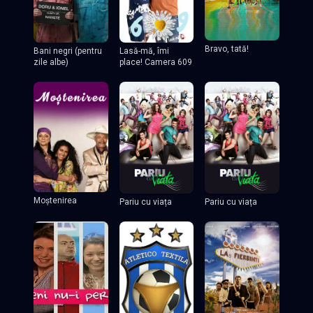
Bravo, tată!
Lasă-mă, îmi
Bani negri (pentru
place! Camera 609
zile albe)
Moștenirea
Pariu cu viața
Pariu cu viața