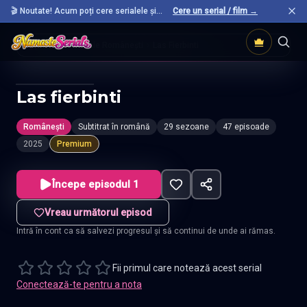
🎬 Noutate! Acum poți cere serialele și
Cere un serial / film →
filmele preferate care nu sunt încă pe site.
Acasă
Seriale Românești
Las Fierbinti
Las fierbinti
Românești
Subtitrat în română
29 sezoane
47 episoade
2025
Premium
Începe episodul 1
Vreau următorul episod
Intră în cont ca să salvezi progresul și să continui de unde ai rămas.
Fii primul care notează acest serial
Conectează-te pentru a nota