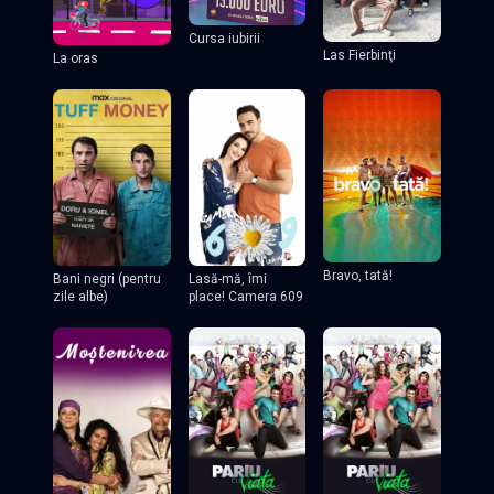
Cursa iubirii
Las Fierbinţi
La oras
Bravo, tată!
Lasă-mă, îmi
Bani negri (pentru
place! Camera 609
zile albe)