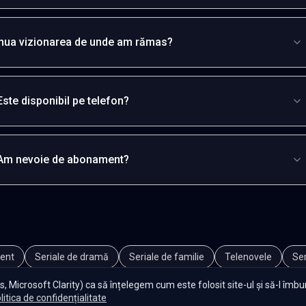
inua vizionarea de unde am rămas?
Este disponibil pe telefon?
Am nevoie de abonament?
ent
Seriale de dramă
Seriale de familie
Telenovele
Ser
, Microsoft Clarity) ca să înțelegem cum este folosit site-ul și să-l îmb
litica de confidențialitate