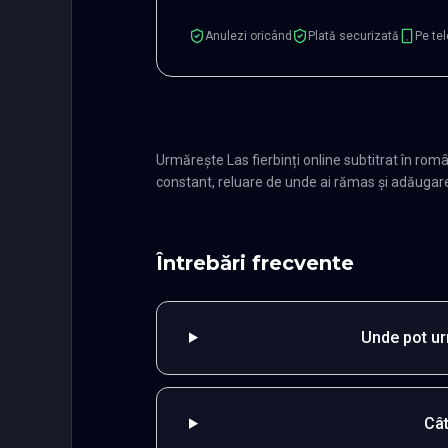
Anulezi oricând
Plată securizată
Pe tel
Urmărește Las fierbinți online subtitrat în r
constant, reluare de unde ai rămas și adăugare î
Întrebări frecvente
Unde pot urm
Cât