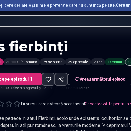
i cere serialele și filmele preferate care nu sunt încă pe site.
Cere un 
s fierbinți
i
Subtitrat în română
29 sezoane
39 episoade
2022
Terminat
G
cepe episodul 1
Vreau următorul episod
t ca să salvezi progresul și să continui de unde ai rămas.
Fii primul care notează acest serial
Conectează-te pentru a 
e petrece în satul Fierbinți, acolo unde existența locuitorilor se 
daptat, în stil pur românesc, la vremurile moderne. Viceprimarul Va