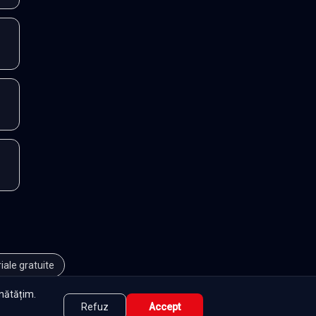
iale gratuite
unătățim.
Refuz
Accept