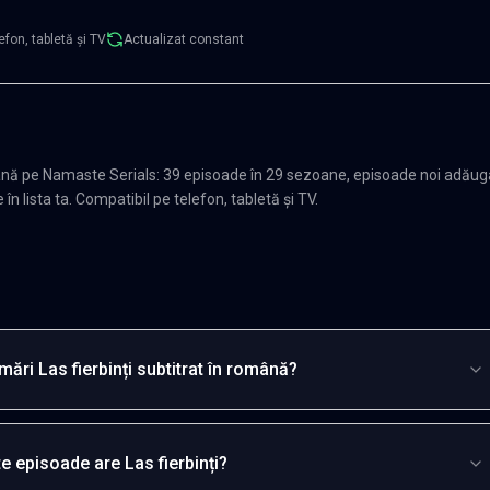
efon, tabletă și TV
Actualizat constant
omână pe Namaste Serials: 39 episoade în 29 sezoane, episoade noi adăug
n lista ta. Compatibil pe telefon, tabletă și TV.
ări Las fierbinți subtitrat în română?
e episoade are Las fierbinți?