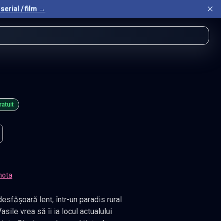
serial / film →
ratuit
nota
desfășoară lent, într-un paradis rural
sile vrea să îi ia locul actualului