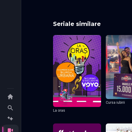
Seriale similare
Cursa iubirii
La oras