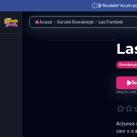
🎬 Noutate! Acum poț
Acasă
Seriale Românești
Las Fierbinti
La
Româneșt
În
Intră în con
Acțiunea s
care s-a a