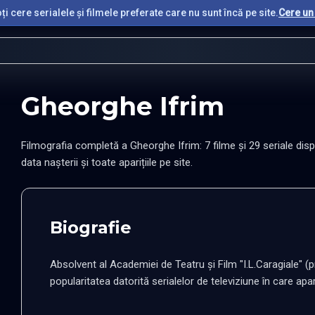
i cere serialele și filmele preferate care nu sunt încă pe site.
Cere un 
Gheorghe Ifrim
Filmografia completă a Gheorghe Ifrim: 7 filme și 29 seriale dispo
data nașterii și toate aparițiile pe site.
Biografie
Absolvent al Academiei de Teatru şi Film "I.L.Caragiale" (p
popularitatea datorită serialelor de televiziune în care apare