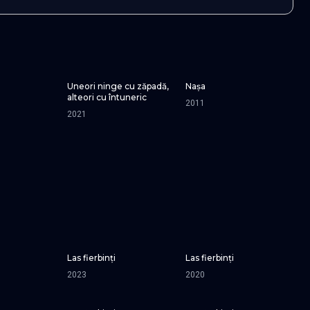
Uneori ninge cu zăpadă,
Nașa
alteori cu întuneric
2011
2021
Las fierbinți
Las fierbinți
SEZONUL 14
SEZONUL 23
SEZONUL 16
2023
2020