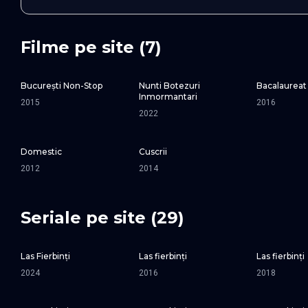
Filme pe site (7)
București Non-Stop
Nunti Botezuri
Bacalaureat
Inmormantari
2015
2016
2022
Domestic
Cuscrii
2012
2014
Seriale pe site (29)
Las Fierbinți
Las fierbinți
Las fierbinți
SEZONUL 26
SEZONUL 10
2024
2016
2018