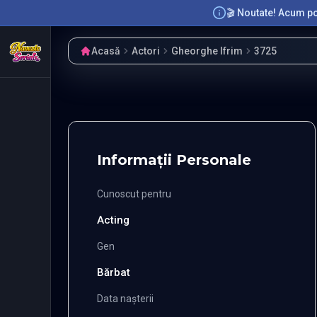
🎬 Noutate! Acum poț
Acasă
Actori
Gheorghe Ifrim
3725
Informații Personale
Cunoscut pentru
Acting
Gen
Bărbat
Data nașterii