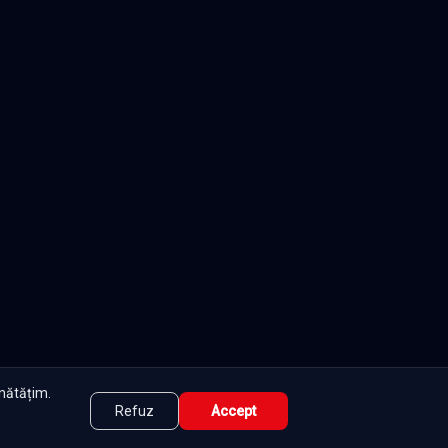
unătățim.
Refuz
Accept