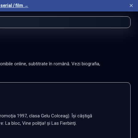
serial / film →
nibile online, subtitrate în română. Vezi biografia,
romoţia 1997, clasa Gelu Colceag). Îşi câştigă 
: La bloc, Vine poliţia! şi Las Fierbinţi.