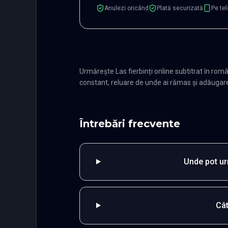
Anulezi oricând
Plată securizată
Pe tel
Urmărește Las fierbinți online subtitrat în r
constant, reluare de unde ai rămas și adăugare î
Întrebări frecvente
Unde pot urm
Cât