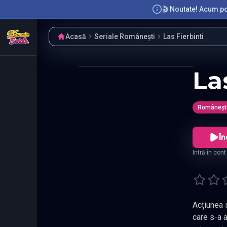
🎬 Noutate! Acum poț
Acasă
Seriale Românești
Las Fierbinti
La
Româneșt
În
Intră în con
Acțiunea s
care s-a a