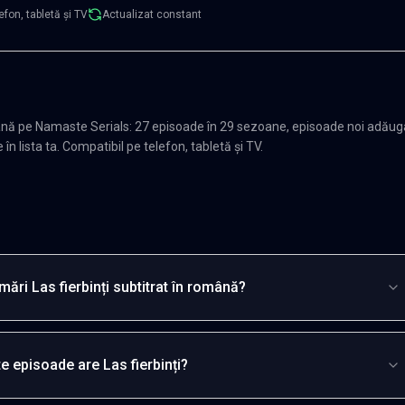
efon, tabletă și TV
Actualizat constant
omână pe Namaste Serials: 27 episoade în 29 sezoane, episoade noi adăug
n lista ta. Compatibil pe telefon, tabletă și TV.
ări Las fierbinți subtitrat în română?
e episoade are Las fierbinți?