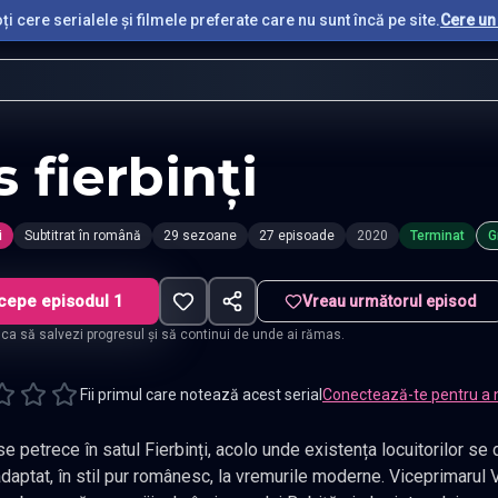
i cere serialele și filmele preferate care nu sunt încă pe site.
Cere un 
s fierbinți
i
Subtitrat în română
29 sezoane
27 episoade
2020
Terminat
G
cepe episodul 1
Vreau următorul episod
t ca să salvezi progresul și să continui de unde ai rămas.
Fii primul care notează acest serial
Conectează-te pentru a 
e petrece în satul Fierbinți, acolo unde existența locuitorilor se 
daptat, în stil pur românesc, la vremurile moderne. Viceprimarul Va