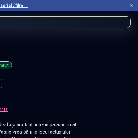
serial / film →
ratuit
nota
desfășoară lent, într-un paradis rural
sile vrea să îi ia locul actualului