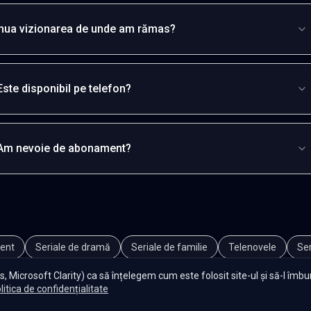
inua vizionarea de unde am rămas?
Este disponibil pe telefon?
Am nevoie de abonament?
ent
Seriale de dramă
Seriale de familie
Telenovele
Ser
, Microsoft Clarity) ca să înțelegem cum este folosit site-ul și să-l îmb
litica de confidențialitate