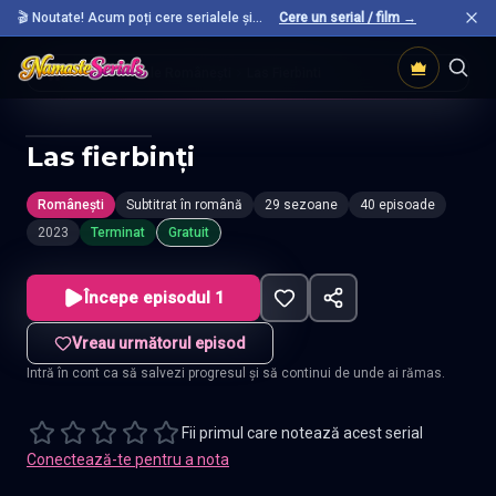
🎬 Noutate! Acum poți cere serialele și
Cere un serial / film →
filmele preferate care nu sunt încă pe site.
Acasă
Seriale Românești
Las Fierbinti
Las fierbinți
Românești
Subtitrat în română
29 sezoane
40 episoade
2023
Terminat
Gratuit
Începe episodul 1
Vreau următorul episod
Intră în cont ca să salvezi progresul și să continui de unde ai rămas.
Fii primul care notează acest serial
Conectează-te pentru a nota