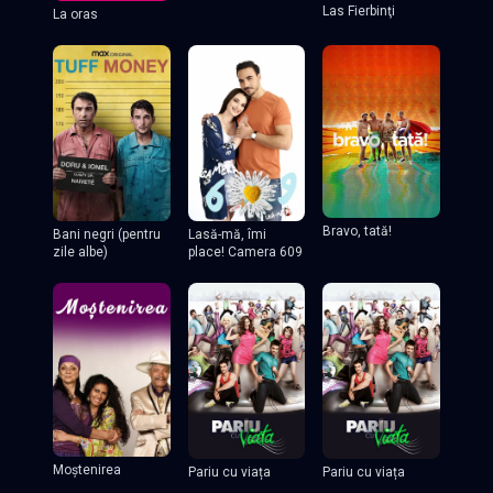
Las Fierbinţi
La oras
Bravo, tată!
Lasă-mă, îmi
Bani negri (pentru
place! Camera 609
zile albe)
Moștenirea
Pariu cu viața
Pariu cu viața