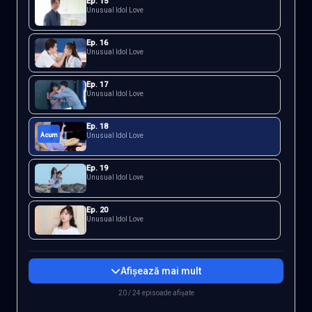
Ep.
15
Unusual Idol Love
Ep.
16
Unusual Idol Love
Ep.
17
Unusual Idol Love
Ep.
18
Acum
Unusual Idol Love
Ep.
19
Unusual Idol Love
Ep.
20
Unusual Idol Love
Afișează mai mult
20 / 24 episoade afișate