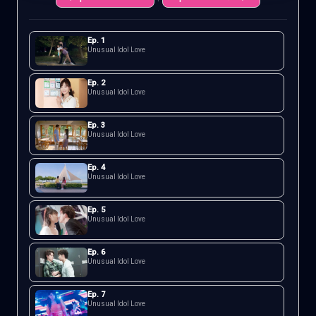
Ep.
1
Unusual Idol Love
Ep.
2
Unusual Idol Love
Ep.
3
Unusual Idol Love
Ep.
4
Unusual Idol Love
Ep.
5
Unusual Idol Love
Ep.
6
Unusual Idol Love
Ep.
7
Unusual Idol Love