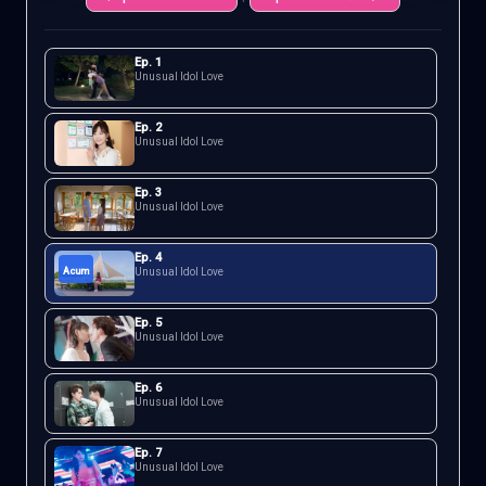
Ep.
1
Unusual Idol Love
Ep.
2
Unusual Idol Love
Ep.
3
Unusual Idol Love
Ep.
4
Acum
Unusual Idol Love
Ep.
5
Unusual Idol Love
Ep.
6
Unusual Idol Love
Ep.
7
Unusual Idol Love