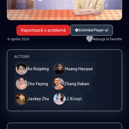
Raportează o problemă
Schimbă Player-ul
•
6 aprilie 2026
Adaugă la favorite
ACTORI
Áo Ruìpéng
Huang Haoyue
Zhu Yaying
Zhang Dabao
Jackey Zhu
Lǚ Xiǎoyǔ