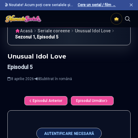
🎬 Noutate! Acum poți cere serialele și
Cere un serial / film →
filmele preferate care nu sunt încă pe site.
Acasă
Seriale coreene
Unusual Idol Love
Sezonul 1, Episodul 5
Unusual Idol Love
Episodul 5
8 aprilie 2026
•
Subtitrat în română
Episodul Anterior
|
Episodul Următor
AUTENTIFICARE NECESARĂ