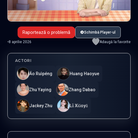
Raportează o problemă
Schimbă Player-ul
•
8 aprilie 2026
Adaugă la favorite
ACTORI
Áo Ruìpéng
Huang Haoyue
Zhu Yaying
Zhang Dabao
Jackey Zhu
Lǚ Xiǎoyǔ