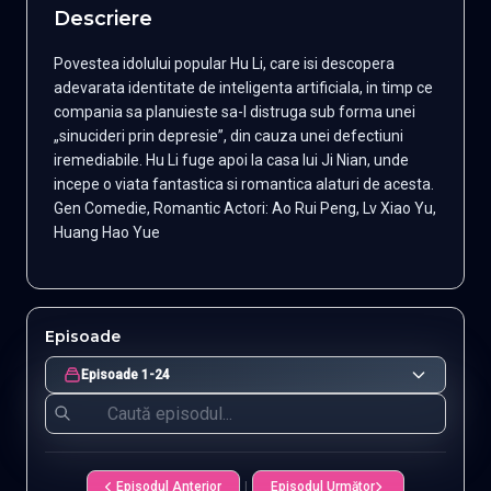
Descriere
Povestea idolului popular Hu Li, care isi descopera
adevarata identitate de inteligenta artificiala, in timp ce
compania sa planuieste sa-l distruga sub forma unei
„sinucideri prin depresie”, din cauza unei defectiuni
iremediabile. Hu Li fuge apoi la casa lui Ji Nian, unde
incepe o viata fantastica si romantica alaturi de acesta.
Gen Comedie, Romantic Actori: Ao Rui Peng, Lv Xiao Yu,
Huang Hao Yue
Episoade
Episoade 1-24
Episodul Anterior
|
Episodul Următor