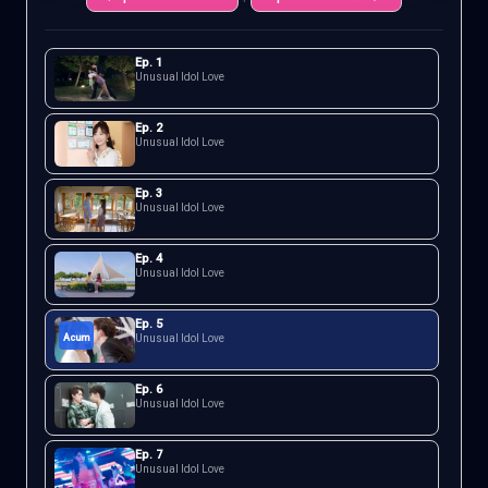
Ep.
1
Unusual Idol Love
Ep.
2
Unusual Idol Love
Ep.
3
Unusual Idol Love
Ep.
4
Unusual Idol Love
Ep.
5
Acum
Unusual Idol Love
Ep.
6
Unusual Idol Love
Ep.
7
Unusual Idol Love