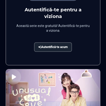
Autentifică-te pentru a
viziona
Această serie este gratuită! Autentifică-te pentru
a viziona.
Autentifică-te acum