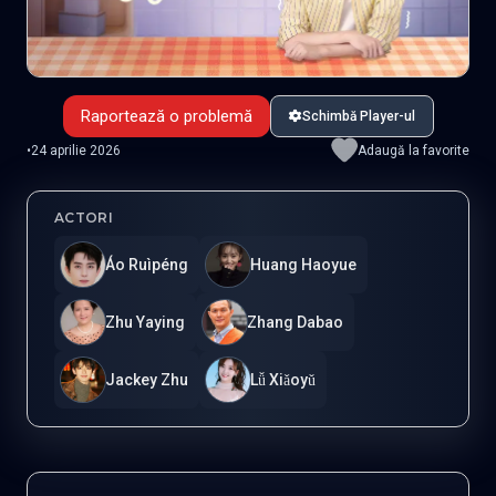
Raportează o problemă
Schimbă Player-ul
•
24 aprilie 2026
Adaugă la favorite
ACTORI
Áo Ruìpéng
Huang Haoyue
Zhu Yaying
Zhang Dabao
Jackey Zhu
Lǚ Xiǎoyǔ