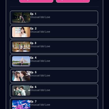
Ep.
1
Unusual Idol Love
Ep.
2
Unusual Idol Love
Ep.
3
Unusual Idol Love
Ep.
4
Unusual Idol Love
Ep.
5
Unusual Idol Love
Ep.
6
Unusual Idol Love
Ep.
7
Unusual Idol Love