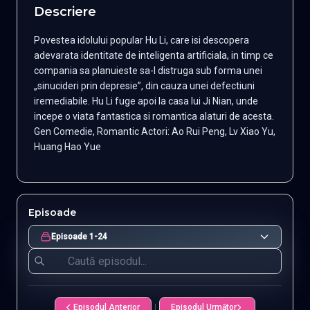
Descriere
Povestea idolului popular Hu Li, care isi descopera
adevarata identitate de inteligenta artificiala, in timp ce
compania sa planuieste sa-l distruga sub forma unei
„sinucideri prin depresie”, din cauza unei defectiuni
iremediabile. Hu Li fuge apoi la casa lui Ji Nian, unde
incepe o viata fantastica si romantica alaturi de acesta.
Gen Comedie, Romantic Actori: Ao Rui Peng, Lv Xiao Yu,
Huang Hao Yue
Episoade
Episoade 1-24
Episodul Anterior
|
Episodul Următor