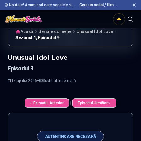
🎬 Noutate! Acum poți cere serialele și
Cere un serial / film →
filmele preferate care nu sunt încă pe site.
Acasă
Seriale coreene
Unusual Idol Love
Sezonul 1, Episodul 9
Unusual Idol Love
Episodul 9
17 aprilie 2026
•
Subtitrat în română
Episodul Anterior
|
Episodul Următor
AUTENTIFICARE NECESARĂ