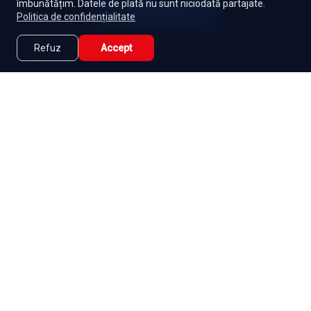
îmbunătățim. Datele de plată nu sunt niciodată partajate.
Autentifică-te
Politica de confidențialitate
Refuz
Accept
Caută
Lista Mea
Acasă
Seriale
Filme
Abonament
|
De ce Namaste Serials?
|
Seriale gratuite
|
Blog
|
Politica de confidențialitate