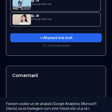
Ep.
19
Unusual Idol Love
Ep.
20
Unusual Idol Love
Afișează mai mult
20 / 24 episoade afișate
Comentarii
Autentifică-te pentru a lăsa un comentariu
Folosim cookie-uri de analiză (Google Analytics, Microsoft
Clarity) ca să înțelegem cum este folosit site-ul și să-l