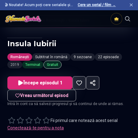
🎬 Noutate! Acum poți cere serialele și
Cere un serial / film →
filmele preferate care nu sunt încă pe site.
Acasă
Seriale Românești
Insula Iubirii
Insula Iubirii
Românești
Subtitrat în română
9 sezoane
22 episoade
2019
Terminat
Gratuit
Începe episodul 1
Vreau următorul episod
Intră în cont ca să salvezi progresul și să continui de unde ai rămas.
Fii primul care notează acest serial
Conectează-te pentru a nota