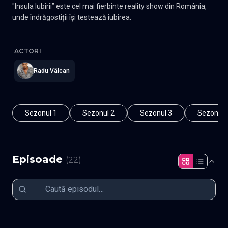
"Insula Iubirii” este cel mai fierbinte reality show din România,
unde îndrăgostiții își testează iubirea.
Insula Iubirii
—
Subtitrat în română
,
Namaste Serials
.
22 episoade
ACTORI
Radu Vâlcan
Sezonul 1
Sezonul 2
Sezonul 3
Sezonul 
Episoade
(
22
)
Episodul 1
Episodul 2
Episodul 3
Episodul 4
Episodul 5
Episodul 6
Episodul 7
Episodul 8
Episodul 9
Episodul 10