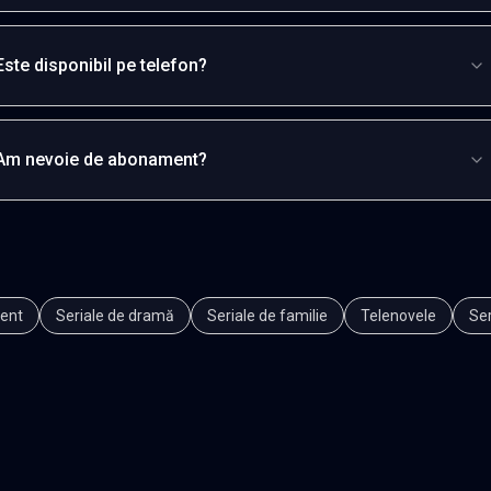
Este disponibil pe telefon?
Am nevoie de abonament?
ent
Seriale de dramă
Seriale de familie
Telenovele
Ser