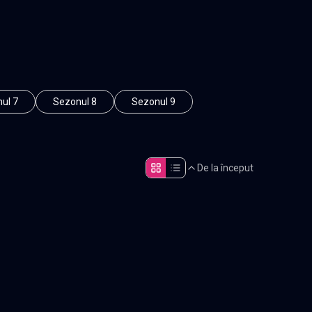
ul 7
Sezonul 8
Sezonul 9
De la început
Episodul 5
Episodul 10
Episodul 15