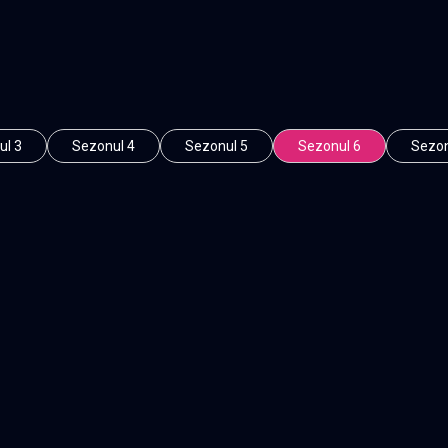
ul 3
Sezonul 4
Sezonul 5
Sezonul 6
Sezon
Episodul 3
Episodul 4
Episodul 8
Episodul 9
2
Episodul 13
Episodul 14