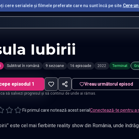
i cere serialele și filmele preferate care nu sunt încă pe site.
Cere un 
ula Iubirii
i
Subtitrat în română
9 sezoane
16 episoade
2022
Terminat
Gra
cepe episodul 1
Vreau următorul episod
t ca să salvezi progresul și să continui de unde ai rămas.
Fii primul care notează acest serial
Conectează-te pentru a 
birii” este cel mai fierbinte reality show din România, unde îndrăgo
rii
—
Subtitrat în română
,
Namaste Serials
.
16 episoade
,
Actualizat c