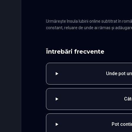
Urmărește Insula Iubirii online subtitrat în r
constant, reluare de unde ai rămas și adăugare î
Întrebări frecvente
Unde pot urm
Cât
Pot cont