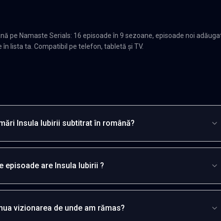
omână pe Namaste Serials: 16 episoade în 9 sezoane, episoade noi adăuga
n lista ta. Compatibil pe telefon, tabletă și TV.
ări Insula Iubirii subtitrat în română?
e episoade are Insula Iubirii ?
inua vizionarea de unde am rămas?