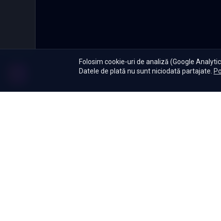
Folosim cookie-uri de analiză (Google Analytics
Datele de plată nu sunt niciodată partajate.
Po
Abonament
|
De ce Namas