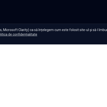
, Microsoft Clarity) ca să înțelegem cum este folosit site-ul și să-l îmb
litica de confidențialitate
te Serials?
|
Seriale gratuite
|
Blog
|
Politica de confidențiali
Setări cookies
|
|
|
Seriale
Indiene
Seriale
Coreene
Seriale
Turcești
Seriale
Spaniol
Copyright ©
2026
,
Namaste Serials
.
Toate drepturile rezervate