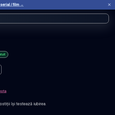
serial / film →
tuit
nota
stiții își testează iubirea.
onstant
.