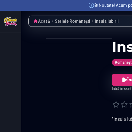
🎬 Noutate! Acum poț
Acasă
Seriale Românești
Insula Iubirii
Ins
Româneșt
În
Intră în con
"Insula Iu
Insula Iubi