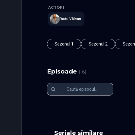
ACTORI
Radu Vâlcan
Sezonul 1
Sezonul 2
Sezon
Episoade
(
16
)
Episodul 1
Episodul 2
Episodul 6
Episodul 7
Episodul 11
Episodul 1
Episodul 16 finala
Seriale similare