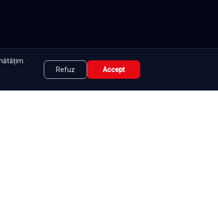
unătățim.
Refuz
Accept
tate
|
Contact
|
DMCA
|
Termeni și condiții
|
|
e
Seriale
Românești