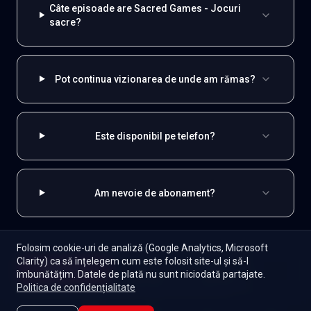
Câte episoade are Sacred Games - Jocuri
sacre?
Pot continua vizionarea de unde am rămas?
Este disponibil pe telefon?
Am nevoie de abonament?
Folosim cookie-uri de analiză (Google Analytics, Microsoft
Clarity) ca să înțelegem cum este folosit site-ul și să-l
EXPLOREAZĂ ȘI
Începe
îmbunătățim. Datele de plată nu sunt niciodată partajate.
Episoade
Lista mea
Politica de confidențialitate
Indiene
Toate serialele
Abonament