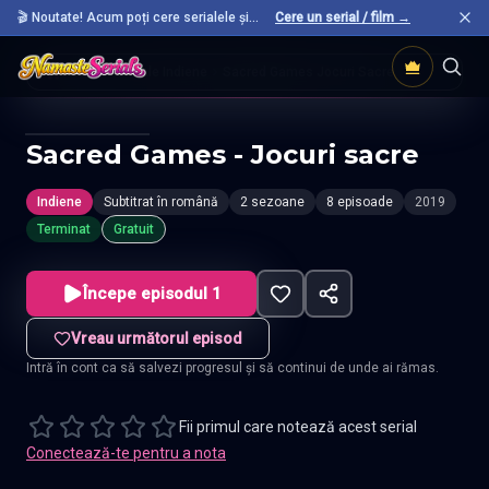
🎬 Noutate! Acum poți cere serialele și
Cere un serial / film →
filmele preferate care nu sunt încă pe site.
Acasă
Seriale Indiene
Sacred Games Jocuri Sacre
Sacred Games - Jocuri sacre
Indiene
Subtitrat în română
2 sezoane
8 episoade
2019
Terminat
Gratuit
Începe episodul 1
Vreau următorul episod
Intră în cont ca să salvezi progresul și să continui de unde ai rămas.
Fii primul care notează acest serial
Conectează-te pentru a nota