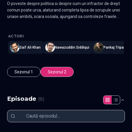
O poveste despre politica si despre cum un infractor de drept
comun poate urca, alaturand completa lipsa de scrupule unei
uriase ambitii, scara sociala, ajungand sa controleze fraiele
puterii.
Sacred Games - Jocuri sacre
—
Subtitrat în română
,
Namaste Se
ACTORI
Saif Ali Khan
Nawazuddin Siddiqui
Pankaj Tripathi
Sezonul 1
Sezonul 2
Episoade
(
8
)
Episodul 1
Episodul 2
Episodul 3
Episodul 4
Episodul 5
Episodul 6