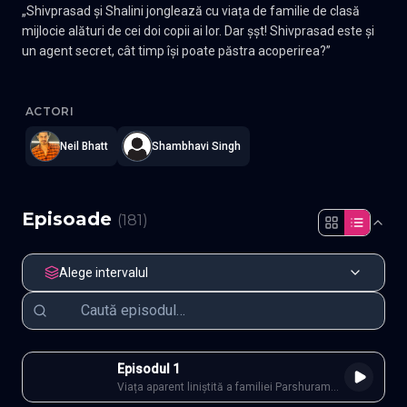
„Shivprasad și Shalini jonglează cu viața de familie de clasă
mijlocie alături de cei doi copii ai lor. Dar șșt! Shivprasad este și
un agent secret, cât timp își poate păstra acoperirea?”
Mr. & Mrs. Parshuram
—
Subtitrat în română
,
Namaste Serials
.
18
ACTORI
Neil Bhatt
Shambhavi Singh
Episoade
(
181
)
Alege intervalul
Episodul 1
Viața aparent liniștită a familiei Parshuram
este pusă în mișcare de agitația zilnică,