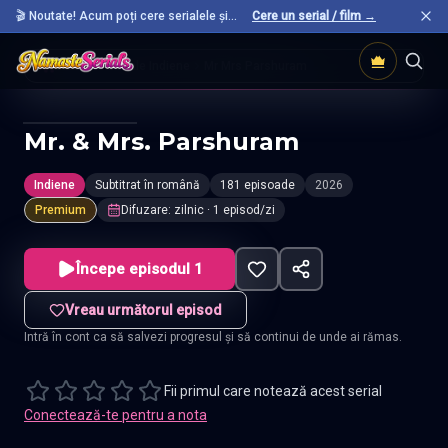
🎬 Noutate! Acum poți cere serialele și
Cere un serial / film →
filmele preferate care nu sunt încă pe site.
Acasă
Seriale Indiene
Mr Mrs Parshuram
Mr. & Mrs. Parshuram
Indiene
Subtitrat în română
181 episoade
2026
Premium
Difuzare
:
zilnic
· 1 episod/zi
Începe episodul 1
Vreau următorul episod
Intră în cont ca să salvezi progresul și să continui de unde ai rămas.
Fii primul care notează acest serial
Conectează-te pentru a nota