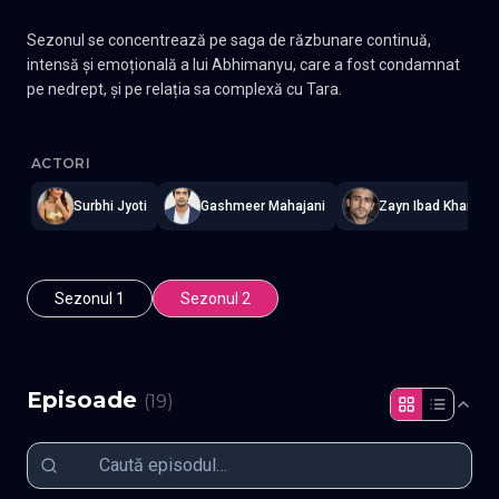
Sezonul se concentrează pe saga de răzbunare continuă,
intensă și emoțională a lui Abhimanyu, care a fost condamnat
pe nedrept, și pe relația sa complexă cu Tara.
Gunaah
—
Subtitrat în română
,
Namaste Serials
.
19 episoade
,
Ac
ACTORI
Surbhi Jyoti
Gashmeer Mahajani
Zayn Ibad Khan
Sezonul 1
Sezonul 2
Episoade
(
19
)