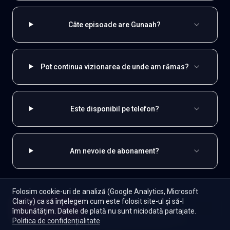
Câte episoade are Gunaah?
Pot continua vizionarea de unde am rămas?
Este disponibil pe telefon?
Am nevoie de abonament?
Folosim cookie-uri de analiză (Google Analytics, Microsoft
Clarity) ca să înțelegem cum este folosit site-ul și să-l
EXPLOREAZĂ ȘI
Începe
îmbunătățim. Datele de plată nu sunt niciodată partajate.
Episoade
Lista mea
Politica de confidențialitate
Indiene
Toate serialele
Abonament