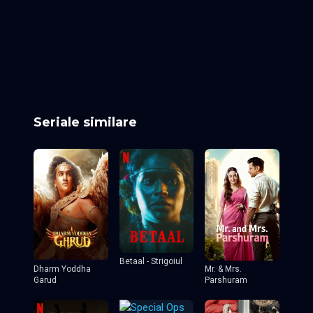
Episodul 1
Episodul 2
Episodul 3
Episodul 4
Episodul 5
Episodul 6
Episodul 8
Episodul 9
Episodul 10
Episodul 11
Episodul 12
Episodul 13
Episodul 14
Episodul 15
Episodul 16
Episodul 17
Episodul 18
Episodul 19
Episodul 20
Seriale similare
Betaal - Strigoiul
Dharm Yoddha
Mr. & Mrs.
Garud
Parshuram