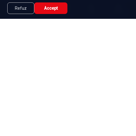
Seriale de dramă
Seriale de familie
Telenovele
Refuz
Accept
Caută
Lista Mea
Acasă
Seriale
Filme
Seriale gratuite
Abonament
|
De ce Namaste Serials?
|