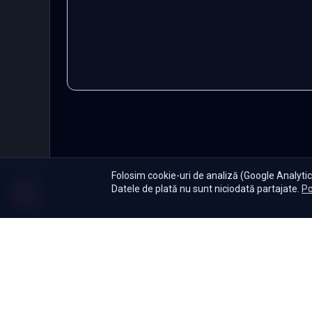
Folosim cookie-uri de analiză (Google Analytics
Datele de plată nu sunt niciodată partajate.
Po
Abonament
|
De ce Namas