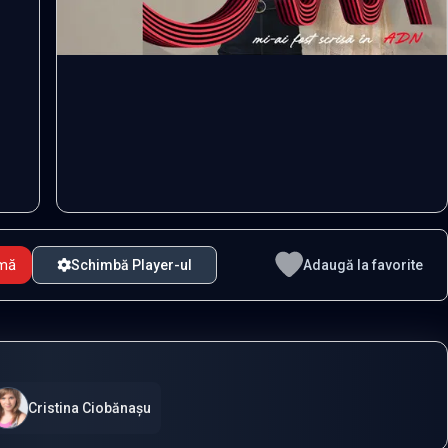
emă
Schimbă Player-ul
Adaugă la favorite
Cristina Ciobănașu