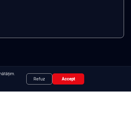
unătățim.
Refuz
Accept
tate
|
Contact
|
DMCA
|
Termeni și condiții
|