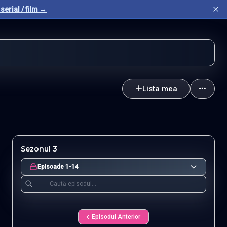
serial / film →
Lista mea
Sezonul 3
Episoade 1-14
Episodul Anterior