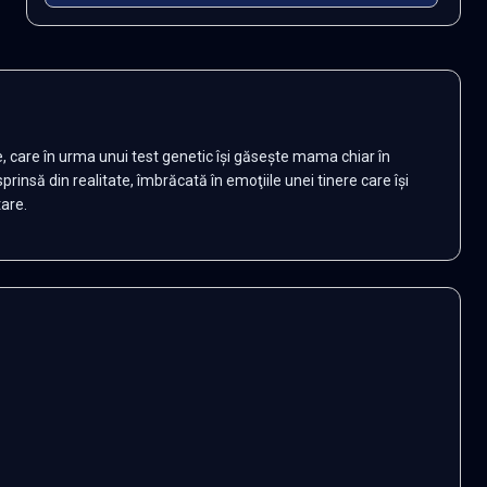
, care în urma unui test genetic îşi găseşte mama chiar în
rinsă din realitate, îmbrăcată în emoţiile unei tinere care îşi
tare.