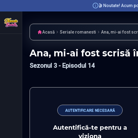
🎬 Noutate! Acum poț
Acasă
Seriale romanesti
Ana, mi-ai fost sc
Ana, mi-ai fost scrisă
Sezonul 3 -
Episodul 14
AUTENTIFICARE NECESARĂ
Autentifică-te pentru a
viziona