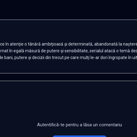
uce în atenţie o tânără ambiţioasă şi determinată, abandonată la naştere
nat în egală măsură de putere şi sensibilitate, serialul atacă o temă desp
bani, putere și decizii din trecut pe care mulţi le-ar dori îngropate în ui
Autentifică-te pentru a lăsa un comentariu