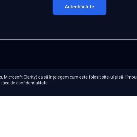
Autentifică-te
, Microsoft Clarity) ca să înțelegem cum este folosit site-ul și să-l îmb
litica de confidențialitate
te Serials?
|
Seriale gratuite
|
Blog
|
Politica de confidențiali