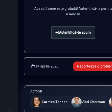
Această serie este gratuită! Autentifică-te pentru
a viziona.
Autentifică-te acum
Raportează o probl
•
14 aprilie 2026
ACTORI
Carmen Tănase
Vlad Gherman