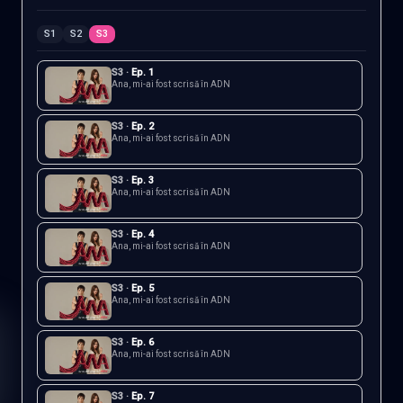
S
1
S
2
S
3
S
3
·
Ep.
1
Ana, mi-ai fost scrisă în ADN
S
3
·
Ep.
2
Ana, mi-ai fost scrisă în ADN
S
3
·
Ep.
3
Ana, mi-ai fost scrisă în ADN
S
3
·
Ep.
4
Ana, mi-ai fost scrisă în ADN
S
3
·
Ep.
5
Ana, mi-ai fost scrisă în ADN
S
3
·
Ep.
6
Ana, mi-ai fost scrisă în ADN
S
3
·
Ep.
7