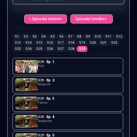
Episodul Anterior
|
Episodul Următor
S
1
S
2
S
3
S
4
S
5
S
6
S
7
S
8
S
9
S
10
S
11
S
12
S
13
S
14
S
15
S
16
S
17
S
18
S
19
S
20
S
21
S
22
S
23
S
24
S
25
S
26
S
27
S
28
S
29
S
29
·
Ep.
1
Pilot
S
29
·
Ep.
2
Alegerile
S
29
·
Ep.
3
Falcao
S
29
·
Ep.
4
Suedezele
S
29
·
Ep.
5