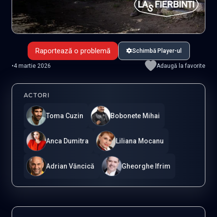
Raportează o problemă
Schimbă Player-ul
•
4 martie 2026
Adaugă la favorite
ACTORI
Toma Cuzin
Bobonete Mihai
Anca Dumitra
Liliana Mocanu
Adrian Văncică
Gheorghe Ifrim