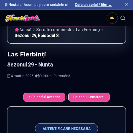
🎬 Noutate! Acum poți cere serialele și
Cere un serial / film →
filmele preferate care nu sunt încă pe site.
Acasă
Seriale romanesti
Las Fierbinţi
Sezonul 29, Episodul 8
Las Fierbinţi
Sezonul 29 -
Nunta
4 martie 2026
•
Subtitrat în română
Episodul Anterior
|
Episodul Următor
AUTENTIFICARE NECESARĂ