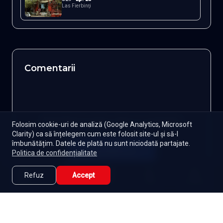
Las Fierbinţi
Comentarii
Autentifică-te pentru a lăsa un comentariu
Folosim cookie-uri de analiză (Google Analytics, Microsoft
Clarity) ca să înțelegem cum este folosit site-ul și să-l
îmbunătățim. Datele de plată nu sunt niciodată partajate.
Autentifică-te
Politica de confidențialitate
Refuz
Accept
Caută
Lista Mea
Acasă
Seriale
Filme