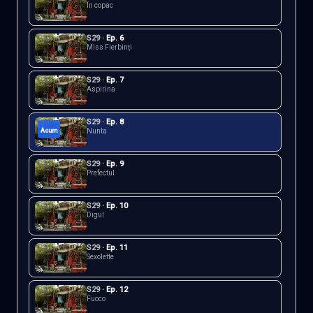
În copac
S
29
·
Ep.
6
Miss Fierbinți
S
29
·
Ep.
7
Aspirina
S
29
·
Ep.
8
Acum
Nunta
S
29
·
Ep.
9
Prefectul
S
29
·
Ep.
10
Digul
S
29
·
Ep.
11
Sexolette
S
29
·
Ep.
12
Fuoco