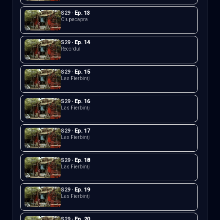
S
29
·
Ep.
13
Ciupacapra
S
29
·
Ep.
14
Recordul
S
29
·
Ep.
15
Las Fierbinţi
S
29
·
Ep.
16
Las Fierbinţi
S
29
·
Ep.
17
Las Fierbinţi
S
29
·
Ep.
18
Las Fierbinţi
S
29
·
Ep.
19
Las Fierbinţi
S
29
·
Ep.
20