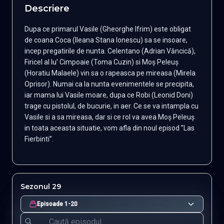
Descriere
Dupa ce primarul Vasile (Gheorghe Ifrim) este obligat
de coana Coca (Ileana Stana Ionescu) sa se insoare,
incep pregatirile de nunta. Celentano (Adrian Văncică),
Firicel al lu’ Cimpoaie (Toma Cuzin) si Moş Peleuş
(Horatiu Malaele) vin sa o rapeasca pe mireasa (Mirela
Oprisor). Numai ca la nunta evenimentele se precipita,
iar mama lui Vasile moare, dupa ce Robi (Leonid Doni)
trage cu pistolul, de bucurie, in aer. Ce se va intampla cu
Vasile si a sa mireasa, dar si ce rol va avea Moş Peleuş
in toata aceasta situatie, vom afla din noul episod ”Las
Fierbinti”.
Sezonul 29
Episoade 1-20