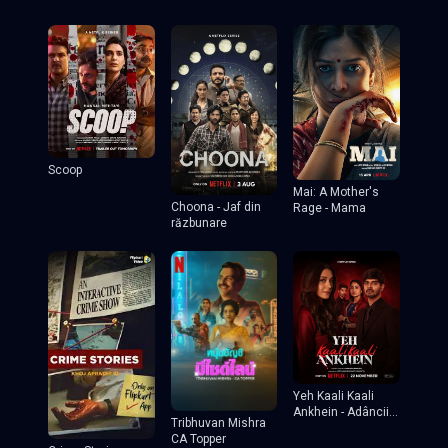
Scoop
Mai: A Mother's
Choona - Jaf din
Rage - Mama
răzbunare
Yeh Kaali Kaali
Ankhein - Adâncii
Tribhuvan Mishra
ei ochi negri
CA Topper