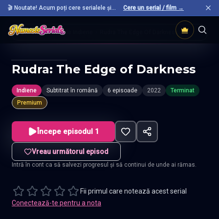
🎬 Noutate! Acum poți cere serialele și
Cere un serial / film →
filmele preferate care nu sunt încă pe site.
Acasă
Seriale Indiene
Rudra The Edge Of Darkness
Rudra: The Edge of Darkness
Indiene
Subtitrat în română
6 episoade
2022
Terminat
Premium
Începe episodul 1
Vreau următorul episod
Intră în cont ca să salvezi progresul și să continui de unde ai rămas.
Fii primul care notează acest serial
Conectează-te pentru a nota