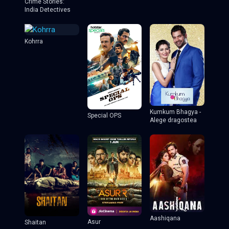
Crime Stories:
India Detectives
Kohrra
Kumkum Bhagya -
Special OPS
Alege dragostea
Aashiqana
Asur
Shaitan