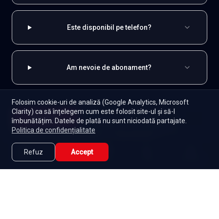
Este disponibil pe telefon?
Am nevoie de abonament?
Folosim cookie-uri de analiză (Google Analytics, Microsoft
Clarity) ca să înțelegem cum este folosit site-ul și să-l
EXPLOREAZĂ ȘI
Începe
îmbunătățim. Datele de plată nu sunt niciodată partajate.
Episoade
Lista mea
Politica de confidențialitate
Indiene
Toate serialele
Abonament
Refuz
Accept
Seriale de dramă
Seriale de familie
Telenovele
Caută
Lista Mea
Acasă
Seriale
Filme
Seriale gratuite