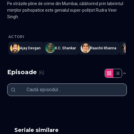
Pe străzile pline de crime din Mumbai, călătorind prin labirintul
minților psihopatice este genialul super-polițist Rudra Veer
Singh.
Rudra: The Edge of Darkness
—
Subtitrat în română
,
Namaste Ser
ACTORI
Ajay Devgan
K.C. Shankar
Raashii Khanna
L
Episoade
(
6
)
Episodul 1
Episodul 2
Episodul 3
Episodul 4
Episodul 5
Episodul 6 fin
Seriale similare