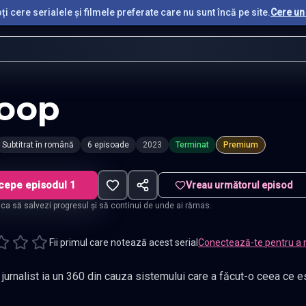
i cere serialele și filmele preferate care nu sunt încă pe site.
Cere un 
oop
Subtitrat în română
6 episoade
2023
Terminat
Premium
cepe episodul 1
Vreau următorul episod
t ca să salvezi progresul și să continui de unde ai rămas.
Fii primul care notează acest serial
Conectează-te pentru a 
 jurnalist ia un 360 din cauza sistemului care a făcut-o ceea ce 
Subtitrat în română
,
Namaste Serials
.
6 episoade
,
Actualizat constan