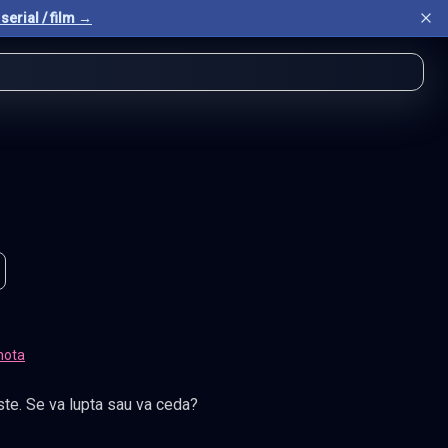
serial / film →
nota
este. Se va lupta sau va ceda?
t
.