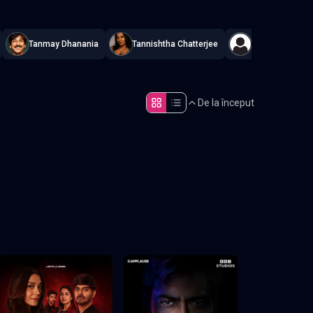
Tanmay Dhanania
Tannishtha Chatterjee
Gopi Desai
De la început
Episodul 5