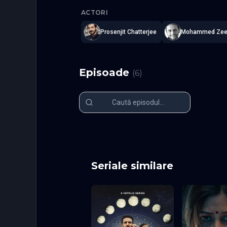
ACTORI
Prosenjit Chatterjee
Mohammed Zee
Episoade
(
6
)
Episodul 1
Episodul 2
Episodul 6 final
Seriale similare