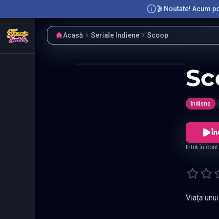
🎬 Noutate! Acum poț
Acasă
Seriale Indiene
Scoop
Sc
Indiene
În
Intră în con
Viața unui
Scoop
—