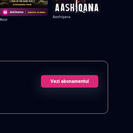
Aashiqana
Asur
Vezi abonamentul