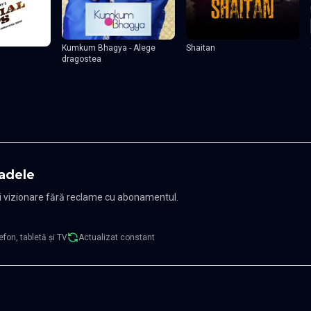
Shaitan
Kumkum Bhagya - Alege
dragostea
adele
și vizionare fără reclame cu abonamentul.
efon, tabletă și TV
Actualizat constant