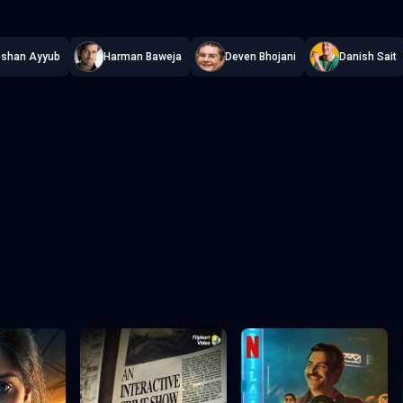
shan Ayyub
Harman Baweja
Deven Bhojani
Danish Sait
Episodul 3
Episodul 4