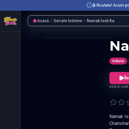
🎬 Noutate! Acum poț
Acasă
Seriale Indiene
Namak Issk Ka
Na
Indiene
În
Intră în con
Namak Iss
Chamcham,