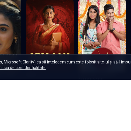
Încarcă mai multe episoade
, Microsoft Clarity) ca să înțelegem cum este folosit site-ul și să-l îmb
litica de confidențialitate
Ishani
Jamai Raja - Dragostea
ne Waali -
găsește o cale