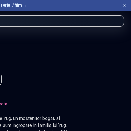
serial / film →
nota
 Yug, un mostenitor bogat, si
unt ingropate in familia lui Yug.