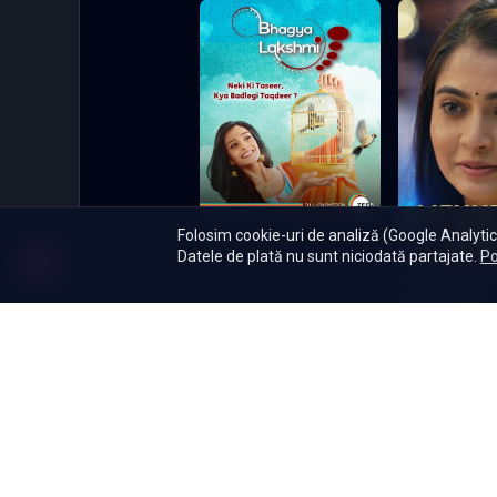
Folosim cookie-uri de analiză (Google Analytics
Bhagya lakshmi
Datele de plată nu sunt niciodată partajate.
Po
Mehndi Hai Rach
Un nou răsărit