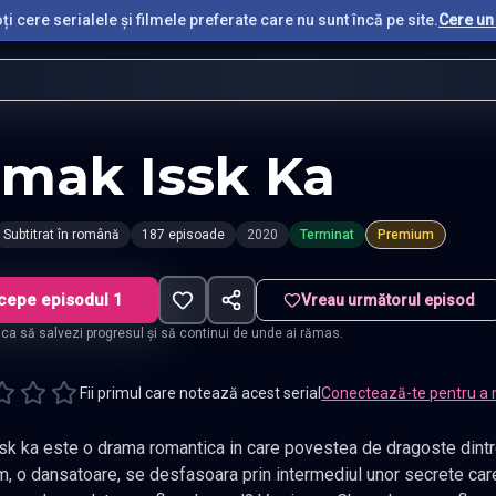
i cere serialele și filmele preferate care nu sunt încă pe site.
Cere un 
mak Issk Ka
Subtitrat în română
187 episoade
2020
Terminat
Premium
cepe episodul 1
Vreau următorul episod
t ca să salvezi progresul și să continui de unde ai rămas.
Fii primul care notează acest serial
Conectează-te pentru a 
k ka este o drama romantica in care povestea de dragoste dintre
 o dansatoare, se desfasoara prin intermediul unor secrete care s