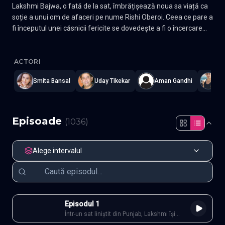
Lakshmi Bajwa, o fată de la sat, îmbrățișează noua sa viață ca
soție a unui om de afaceri pe nume Rishi Oberoi. Ceea ce pare a
fi începutul unei căsnicii fericite se dovedește a fi o încercare
disperată de a preveni o profeție amenințătoare.
Bhagya lakshmi
—
Subtitrat în română
,
Namaste Serials
.
1036 ep
ACTORI
Smita Bansal
Uday Tikekar
Aman Gandhi
Ro
Episoade
(
1036
)
Alege intervalul
Episodul 1
Într-un sat liniștit din Punjab, Lakshmi își
poartă zilele cu modestie, credință și o inimă