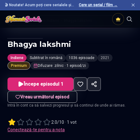
🎬 Noutate! Acum poți cere serialele și
Cere un serial / film →
filmele preferate care nu sunt încă pe site.
Acasă
Seriale Indiene
Bhagya Lakshmi
Bhagya lakshmi
Indiene
Subtitrat în română
1036 episoade
2021
Premium
Difuzare
:
zilnic
· 1 episod/zi
Începe episodul 1
Vreau următorul episod
Intră în cont ca să salvezi progresul și să continui de unde ai rămas.
2.0/10 · 1 vot
Conectează-te pentru a nota