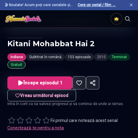
🎬 Noutate! Acum poți cere serialele și
Cere un serial / film →
filmele preferate care nu sunt încă pe site.
Acasă
Seriale Indiene
Kitani Mohabbat Hai 2
Kitani Mohabbat Hai 2
Indiene
Subtitrat în română
153 episoade
2010
Terminat
Gratuit
Începe episodul 1
Vreau următorul episod
Intră în cont ca să salvezi progresul și să continui de unde ai rămas.
Fii primul care notează acest serial
Conectează-te pentru a nota