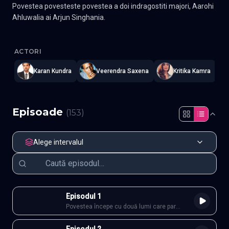
Povestea povesteste povestea a doi indragostiti majori, Aarohi
Ahluwalia ai Arjun Singhania.
Kitani Mohabbat Hai 2
—
Subtitrat în română
,
Namaste Serials
.
1
ACTORI
Karan Kundra
Veerendra Saxena
Kritika Kamra
Episoade
(
153
)
Alege intervalul
Episodul 1
Povestea începe cu două lumi care par
imposibil de împăcat: familia disciplinată a
lui Aarohi Ahluwalia și universul întunecat al