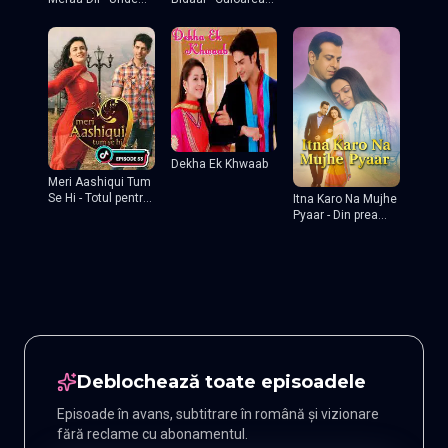
Îmi Este Inima
fericirii
Dekha Ek Khwaab
Meri Aashiqui Tum
Se Hi - Totul pentru
Itna Karo Na Mujhe
tine
Pyaar - Din prea
multa dragoste
Deblochează toate episoadele
Episoade în avans, subtitrare în română și vizionare
fără reclame cu abonamentul.