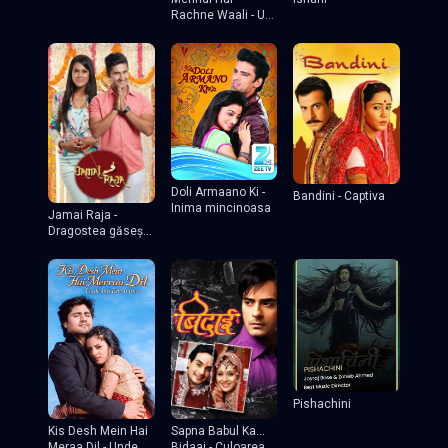
Rachne Waali - Un
nou răsărit
Doli Armaano Ki -
Bandini - Captiva
Inima mincinoasa
Jamai Raja -
Dragostea găsește
o cale
Pishachini
Kis Desh Mein Hai
Sapna Babul Ka...
Meraa Dil - Unde
Bidaai - Culoarea