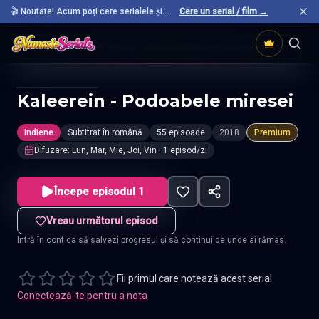
🎬 Noutate! Acum poți cere serialele și
Cere un serial / film →
filmele preferate care nu sunt încă pe site.
Acasă
Seriale Indiene
Kaleerein Podoabele Miresei
Kaleerein - Podoabele miresei
Indiene
Subtitrat în română
55 episoade
2018
Premium
Difuzare
:
Lun, Mar, Mie, Joi, Vin
· 1 episod/zi
Începe episodul 1
Vreau următorul episod
Intră în cont ca să salvezi progresul și să continui de unde ai rămas.
Fii primul care notează acest serial
Conectează-te pentru a nota