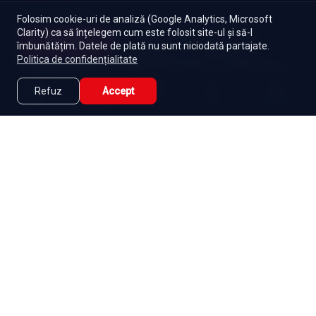
EXPLOREAZĂ ȘI
Folosim cookie-uri de analiză (Google Analytics, Microsoft
Clarity) ca să înțelegem cum este folosit site-ul și să-l
Indiene
Toate serialele
Abonament
Începe
îmbunătățim. Datele de plată nu sunt niciodată partajate.
Episoade
Lista mea
Politica de confidențialitate
Seriale de dramă
Seriale de familie
Telenovele
Seriale gratuite
Refuz
Accept
Caută
Lista Mea
Acasă
Seriale
Filme