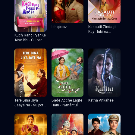
Ishqbaaz
Kasautii Zindagii
Kay - Iubirea
Kuch Rang Pyar Ke
invinge
Aise Bhi - Culoarea
iubirii
Tere Bina Jiya
Katha Ankahee
Bade Acche Lagte
Jaaye Na - Nu pot
Hain - Pământul,
trai fara tine
soarele și tu