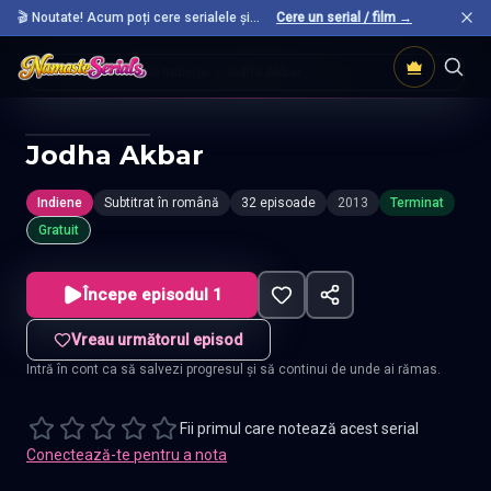
🎬 Noutate! Acum poți cere serialele și
Cere un serial / film →
filmele preferate care nu sunt încă pe site.
Acasă
Seriale Indiene
Jodha Akbar
Jodha Akbar
Indiene
Subtitrat în română
32 episoade
2013
Terminat
Gratuit
Începe episodul 1
Vreau următorul episod
Intră în cont ca să salvezi progresul și să continui de unde ai rămas.
Fii primul care notează acest serial
Conectează-te pentru a nota