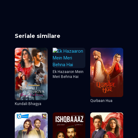
Episodul 25
Episodul 26
Episodul 27
Episodul 28
Episodul 29
Episodul 30
Episodul 31
Episodul 32
Seriale similare
Ek Hazaaron Mein
Meri Behna Hai
Qurbaan Hua
Kundali Bhagya