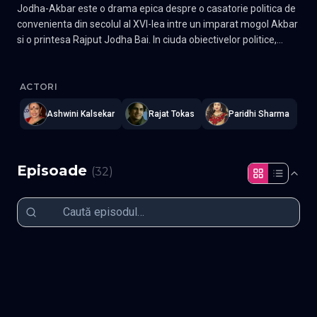
Jodha-Akbar este o drama epica despre o casatorie politica de
convenienta din secolul al XVI-lea intre un imparat mogol Akbar
si o printesa Rajput Jodha Bai. In ciuda obiectivelor politice,
casatoria lor a adus dragoste in vietile lor.
Jodha Akbar
—
Subtitrat în română
,
Namaste Serials
.
32 episoad
ACTORI
Ashwini Kalsekar
Rajat Tokas
Paridhi Sharma
Episoade
(
32
)
Episodul 1
Episodul 2
Episodul 3
Episodul 4
Episodul 5
Episodul 6
Episodul 7
Episodul 8
Episodul 9
Episodul 10
Episodul 11
Episodul 12
Episodul 13
Episodul 14
Episodul 15
Episodul 16
Episodul 17
Episodul 18
Episodul 19
Episodul 20
Episodul 21
Episodul 22
Episodul 23
Episodul 24