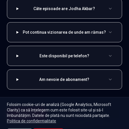
Câte episoade are Jodha Akbar?
Pot continua vizionarea de unde am rămas?
Este disponibil pe telefon?
Am nevoie de abonament?
Folosim cookie-uri de analiză (Google Analytics, Microsoft
EXPLOREAZĂ ȘI
Clarity) ca să înțelegem cum este folosit site-ul și să-l
Începe
îmbunătățim. Datele de plată nu sunt niciodată partajate.
Episoade
Lista mea
Indiene
Toate serialele
Abonament
Politica de confidențialitate