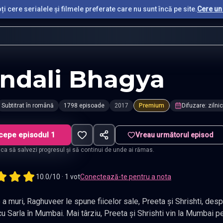
i cere serialele și filmele preferate care nu sunt încă pe site.
Cere un 
ndali Bhagya
Subtitrat în română
1798 episoade
2017
Premium
Difuzare
:
zilnic
cepe episodul 1
Vreau următorul episod
t ca să salvezi progresul și să continui de unde ai rămas.
10.0/10 · 1 vot
Conectează-te pentru a nota
 a muri, Raghuveer le spune fiicelor sale, Preeta și Shrishti, despr
u Sarla în Mumbai. Mai târziu, Preeta și Shrishti vin la Mumbai pe