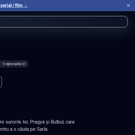
serial / film →
· 5 episoade/zi
e surorile lor, Pragya și Bulbul, care
ntru a o căuta pe Sarla.