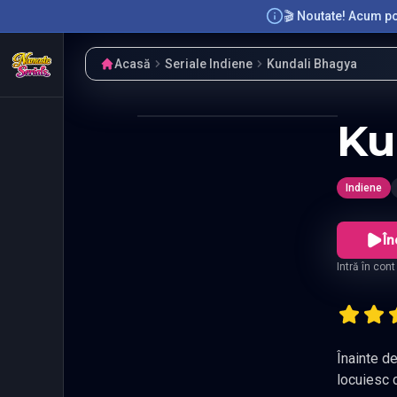
🎬 Noutate! Acum poț
Acasă
Seriale Indiene
Kundali Bhagya
Ku
Indiene
În
Intră în con
Înainte de
locuiesc c