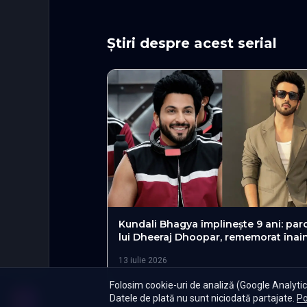
Știri despre acest serial
Kundali Bhagya împlinește 9 ani: par
lui Dheeraj Dhoopar, rememorat înai
sezonul 2 din Lock Upp
13 iulie 2026
Folosim cookie-uri de analiză (Google Analytics
Datele de plată nu sunt niciodată partajate.
Po