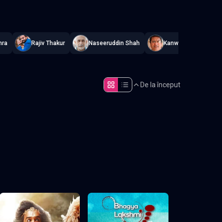
e
,
Actualizat constant
.
hra
Rajiv Thakur
Naseeruddin Shah
Kanwaljit Singh
De la început
Episodul 5