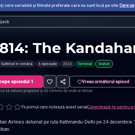
i cere serialele și filmele preferate care nu sunt încă pe site.
Cere un 
ijack
 814: The Kandaha
Subtitrat în română
6 episoade
2024
Terminat
Gratuit
cepe episodul 1
Vreau următorul episod
t ca să salvezi progresul și să continui de unde ai rămas.
Fii primul care notează acest serial
Conectează-te pentru a 
dian Airlines deturnat pe ruta Kathmandu-Delhi pe 24 decembrie
liban.