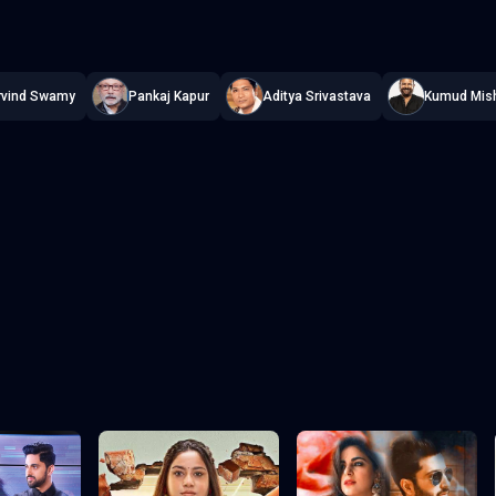
e Kandahar Hijack
—
Subtitrat în română
,
Namaste Serials
.
6 episoad
rvind Swamy
Pankaj Kapur
Aditya Srivastava
Kumud Mis
Episodul 3
Episodul 4