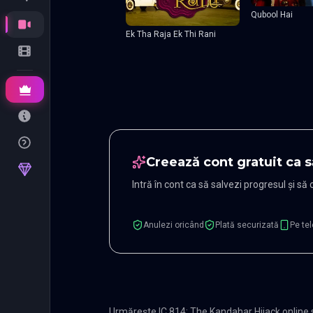
Qubool Hai
Ek Tha Raja Ek Thi Rani
Creează cont gratuit ca s
Intră în cont ca să salvezi progresul și să
Anulezi oricând
Plată securizată
Pe tel
Urmărește IC 814: The Kandahar Hijack online 