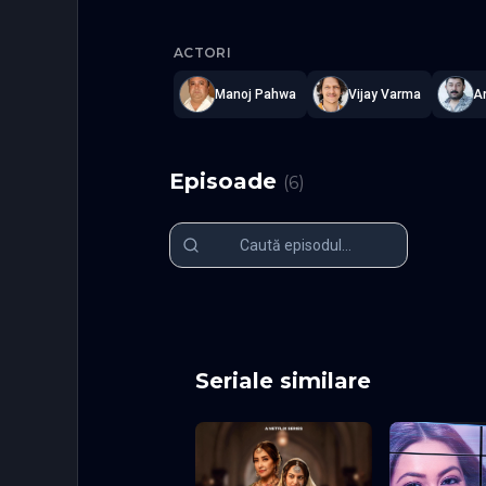
IC 814: Th
ACTORI
Manoj Pahwa
Vijay Varma
A
Episoade
(
6
)
Episodul 1
Episodul 2
Episodul 6 final
Seriale similare