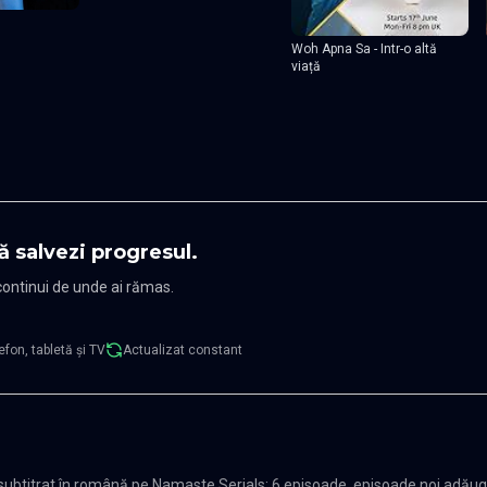
Woh Apna Sa - Intr-o altă
viață
ă salvezi progresul.
 continui de unde ai rămas.
efon, tabletă și TV
Actualizat constant
subtitrat în română pe Namaste Serials: 6 episoade, episoade noi adău