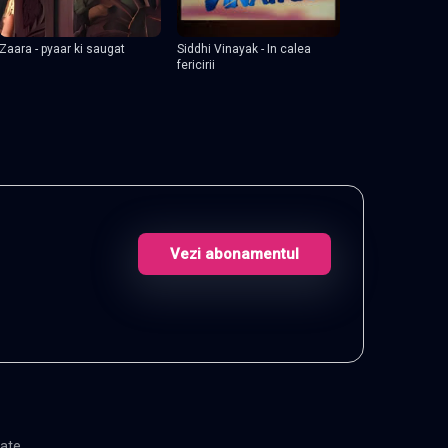
Zaara - pyaar ki saugat
Siddhi Vinayak - In calea
fericirii
Vezi abonamentul
gate