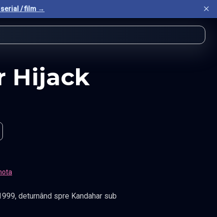
serial / film →
r Hijack
nota
 1999, deturnând spre Kandahar sub