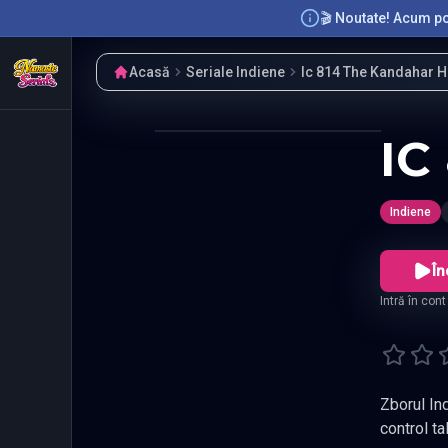
🎬 Noutate! Acum poț
Acasă
Seriale Indiene
Ic 814 The Kandahar H
IC
Indiene
În
Intră în con
Zborul In
control ta