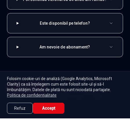
Este disponibil pe telefon?
Am nevoie de abonament?
EXPLOREAZĂ ȘI
Folosim cookie-uri de analiză (Google Analytics, Microsoft
Clarity) ca să înțelegem cum este folosit site-ul și să-l
Coreene
Toate serialele
Abonament
Începe
îmbunătățim. Datele de plată nu sunt niciodată partajate.
Episoade
Lista mea
Politica de confidențialitate
Seriale de dramă
Seriale de familie
Telenovele
Seriale gratuite
Refuz
Accept
Caută
Lista Mea
Acasă
Seriale
Filme