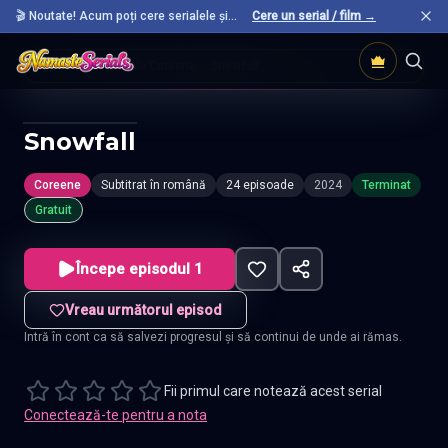
🎬 Noutate! Acum poți cere serialele și
Cere un serial / film →
filmele preferate care nu sunt încă pe site.
Acasă
Seriale Coreene
Snowfall
Snowfall
Coreene
Subtitrat în română
24 episoade
2024
Terminat
Gratuit
Începe episodul 1
Vreau următorul episod
Intră în cont ca să salvezi progresul și să continui de unde ai rămas.
Fii primul care notează acest serial
Conectează-te pentru a nota