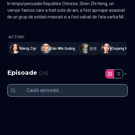
In timpul perioadei Republicii Chineze, Shen Zhi Heng, un
vampir faimos care a trait sute de ani, a fost aproape asasinat
de un grup de soldati mascati si a fost salvat de fata oarba Mi
Lan si de prietenul sau, medicul Situ Wei Lian. Dupa ce a fost
Snowfall
—
Subtitrat în română
,
Namaste Serials
.
24 episoade
,
A
salvat, s-a dus sa o rasplateasca pe Mi Lan si a aflat ca situatia
familiei acesteia era foarte dificila, asa ca a devenit mai
ACTORI
preocupat de Mi Lan. Dupa ce tentativa de asasinat a esuat,
Meng Ziyi
Gāo Wěi Guāng
윈윈
Ouyang Nana
vicleanul Li Ying Liang, directorul departamentului de operatiuni
militare, care il uraste cu adevarat pe Shen Zhi Heng, promite
sa afle secretele lui Shen Zhi Heng si sa il ucida dupa cele
intamplate familiei sale. Gen Thriller, Istoric, Romantic, Fantezie
Episoade
(
24
)
Actori: Gao Wei Guang, Ouyang Nana, Winwin
Episodul 1
Episodul 2
Episodul 3
Episodul 4
Episodul 5
Episodul 6
Episodul 7
Episodul 8
Episodul 9
Episodul 10
Episodul 11
Episodul 12
Episodul 13
Episodul 14
Episodul 15
Episodul 16
Episodul 17
Episodul 18
Episodul 19
Episodul 20
Episodul 21
Episodul 22
Episodul 23
Episodul 24 final