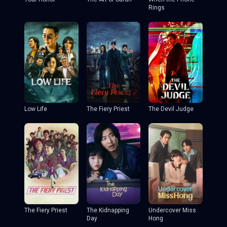
Rings
The Devil Judge
Low Life
The Fiery Priest
The Fiery Priest
Undercover Miss
The Kidnapping
Hong
Day