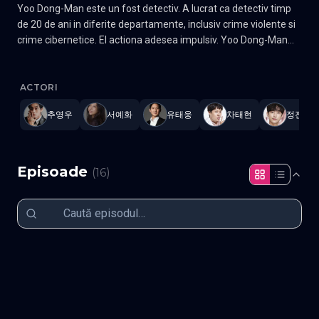
Yoo Dong-Man este un fost detectiv. A lucrat ca detectiv timp
de 20 de ani in diferite departamente, inclusiv crime violente si
crime cibernetice. El actiona adesea impulsiv. Yoo Dong-Man
lucreaza acum ca profesor la universitatea de politie. Studentii
Police University
—
Subtitrat în română
,
Namaste Serials
.
16 epi
sai incepatori ii include pe Kang Sun-Ho si Oh Kang-Hee. Kang
Sun-Ho a fost un hacker si este inteligent. Oh Kang-Hee este
ACTORI
dreapta si onesta. Gen Drama, Romantic Actori: Cha Tae-hyun,
추영우
서예화
유태웅
차태현
정진영
Jung Jin-young, Krystal Jung
Episoade
(
16
)
Episodul 1
Episodul 2
Episodul 3
Episodul 4
Episodul 5
Episodul 6
Episodul 7
Episodul 8
Episodul 9
Episodul 10
Episodul 11
Episodul 12
Episodul 13
Episodul 14
Episodul 15
Episodul 16