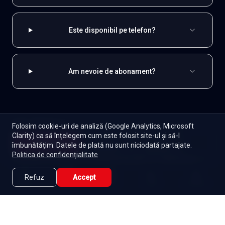
Este disponibil pe telefon?
Am nevoie de abonament?
EXPLOREAZĂ ȘI
Folosim cookie-uri de analiză (Google Analytics, Microsoft
Clarity) ca să înțelegem cum este folosit site-ul și să-l
Coreene
Toate serialele
Abonament
Începe
îmbunătățim. Datele de plată nu sunt niciodată partajate.
Episoade
Lista mea
Politica de confidențialitate
Seriale de dramă
Seriale de familie
Telenovele
Seriale gratuite
Refuz
Accept
Caută
Lista Mea
Acasă
Seriale
Filme