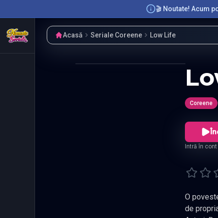
🎬 Noutate! Acum poț
Acasă
Seriale Coreene
Low Life
Lo
Coreene
În
Intră în con
O poveste per
de propria lacomie si logica, pentru