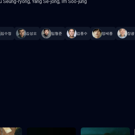
yu Seung-ryong, Yang Se-jong, Im Soo-jung
—
Subtitrat în română
,
Namaste Serials
.
11 episoade
,
Actualizat cons
임수정
김성오
임형준
김종수
양세종
장광
Episodul 3
Episodul 4
Episodul 8
Episodul 9