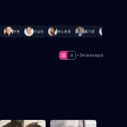
tant
.
우현
이상진
유노윤호
홍기준
Kim Min
De la început
Episodul 5
Episodul 10