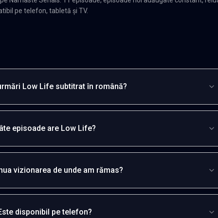
 pe Namaste Serials: 11 episoade, episoade noi adăugate constant, relu
ibil pe telefon, tabletă și TV.
rmări Low Life subtitrat în română?
âte episoade are Low Life?
inua vizionarea de unde am rămas?
Este disponibil pe telefon?