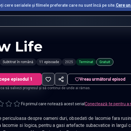
i cere serialele și filmele preferate care nu sunt încă pe site.
Cere un 
w Life
Subtitrat în română
11 episoade
2025
Terminat
Gratuit
cepe episodul 1
Vreau următorul episod
t ca să salvezi progresul și să continui de unde ai rămas.
Fii primul care notează acest serial
Conectează-te pentru a 
iculoasa despre oameni duri, obsedati de lacomie fara rusine, care se aduna impreuna, ghi
 a gasi artefacte subacvatice in largul coastei Shinan. Gen Crima, Drama