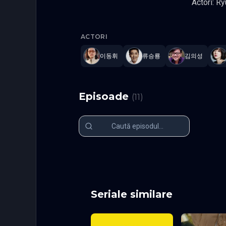
Actori: R
Low Life
ACTORI
이동휘
류승룡
김의성
Episoade
(
11
)
Episodul 1
Episodul 2
Episodul 6
Episodul 7
Episodul 11 final
Seriale similare