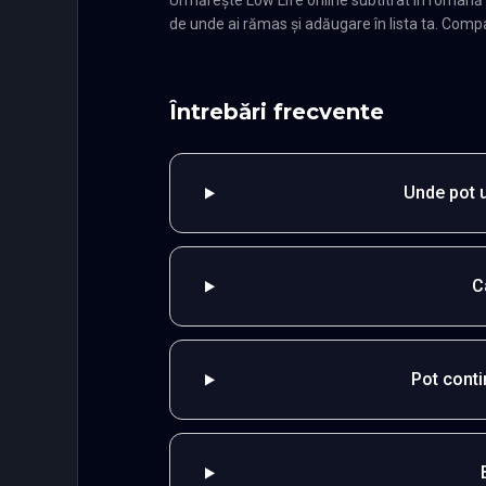
Urmărește Low Life online subtitrat în română
de unde ai rămas și adăugare în lista ta. Compat
Întrebări frecvente
Unde pot u
C
Pot cont