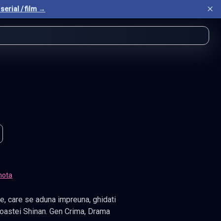
serial / film →
nota
dati