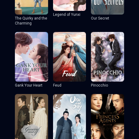
Legend of Yunxi
The Quirky and the
Our Secret
Charming
Gank Your Heart
Feud
Pinocchio