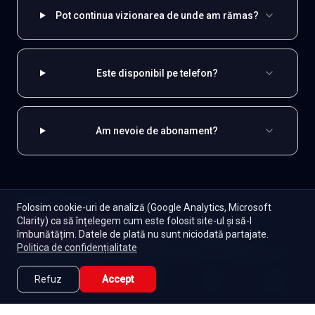
Pot continua vizionarea de unde am rămas?
Este disponibil pe telefon?
Am nevoie de abonament?
EXPLOREAZĂ ȘI
Folosim cookie-uri de analiză (Google Analytics, Microsoft
Clarity) ca să înțelegem cum este folosit site-ul și să-l
Coreene
Toate serialele
Abonament
Începe
îmbunătățim. Datele de plată nu sunt niciodată partajate.
Episoade
Lista mea
Politica de confidențialitate
Seriale de dramă
Seriale de familie
Telenovele
Seriale gratuite
Refuz
Accept
Caută
Lista Mea
Acasă
Seriale
Filme