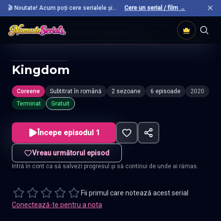
🎬 Noutate! Acum poți cere serialele și
Cere un serial / film →
filmele preferate care nu sunt încă pe site.
Acasă
Seriale Coreene
Kingdom
Kingdom
Coreene
Subtitrat în română
2 sezoane
6 episoade
2020
Terminat
Gratuit
Începe episodul 1
Vreau următorul episod
Intră în cont ca să salvezi progresul și să continui de unde ai rămas.
Fii primul care notează acest serial
Conectează-te pentru a nota