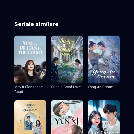
Seriale similare
May It Please the
Such a Good Love
Yong An Dream
Court