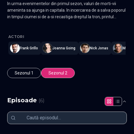
In urma evenimentelor din primul sezon, valuri de morti-vii
ameninta sa ajunga in capitala. In incercarea de a salva poporul
in timpul ciumei si de a-si recastiga dreptul la tron, printul
mostenitor Lee Chang il urmareste pe Jo Hak Joo pentru a-l
Kingdom
—
Subtitrat în română
,
Namaste Serials
.
6 episoade
,
Ac
rasturna, in timp ce regina se afla intr-o cursa contra
cronometru pentru a produce un mostenitor al tronului. Gen
ACTORI
Thriller, Horror, Istoric Actori: Ju Ji-hoon, Bae Doona, Ryu Seung-
Frank Grillo
Joanna Going
Nick Jonas
Matt L
ryong
Sezonul 1
Sezonul 2
Episoade
(
6
)
Episodul 1
Episodul 2
Episodul 3
Episodul 4
Episodul 5
Episodul 6 final