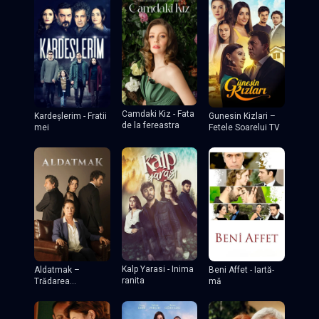
Camdaki Kiz - Fata
Kardeşlerim - Fratii
Gunesin Kizlari –
de la fereastra
mei
Fetele Soarelui TV
Kalp Yarasi - Inima
Aldatmak –
Beni Affet - Iartă-
ranita
Trădarea
mă
(Decepția)