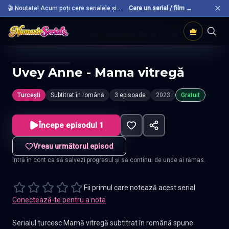
🎬 Noutate! Acum poți cere serialele și
Cere un serial / film →
filmele preferate care nu sunt încă pe site.
Acasă
Seriale Turcești
Uvey Anne Mama Vitrega
Uvey Anne - Mama vitregă
Turcești
Subtitrat în română
3 episoade
2023
Gratuit
Începe episodul 1
Vreau următorul episod
Intră în cont ca să salvezi progresul și să continui de unde ai rămas.
Fii primul care notează acest serial
Conectează-te pentru a nota
Serialul turcesc Mamă vitregă subtitrat în română spune