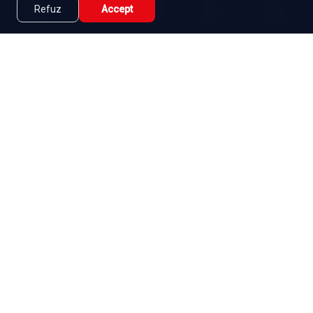
Refuz
Accept
Caută
Lista Mea
Acasă
Seriale
Filme
Abonament
|
De ce Namaste Serials?
|
Seriale gratuite
|
Blog
|
Politica de confidențialitate
|
Contact
|
DMCA
|
Termeni și condiții
|
Setări cookies
|
|
|
Seriale
Indiene
Seriale
Coreene
Seriale
Turcești
|
Seriale
Spaniole
Seriale
Românești
Copyright ©
2026
,
Namaste Serials
.
Toate drepturile rezervate