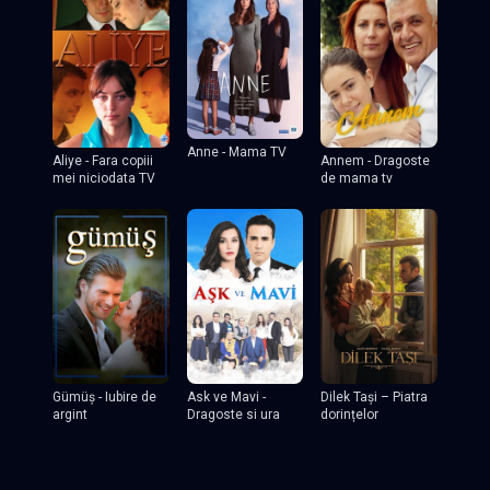
Anne - Mama TV
Aliye - Fara copiii
Annem - Dragoste
mei niciodata TV
de mama tv
Dilek Tași – Piatra
Gümüş - Iubire de
Ask ve Mavi -
dorințelor
argint
Dragoste si ura