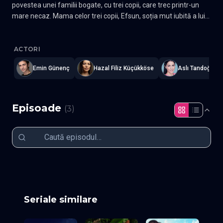
povestea unei familii bogate, cu trei copii, care trec printr-un
mare necaz. Mama celor trei copii, Efsun, soția mut iubită a lui
Faruk, moare în urma unei boli necruțătoare. Dureros este că
Uvey Anne - Mama vitregă
—
Subtitrat în română
,
Namaste Seria
acest lucru se întâmplă exact când se întorcea acasă după un
tratament îndelungat în Londra.....
ACTORI
Emin Günenç
Hazal Filiz Küçükköse
Aslı Tandoğan
Episoade
(
3
)
Episodul 1
Episodul 2
Episodul 3
Seriale similare