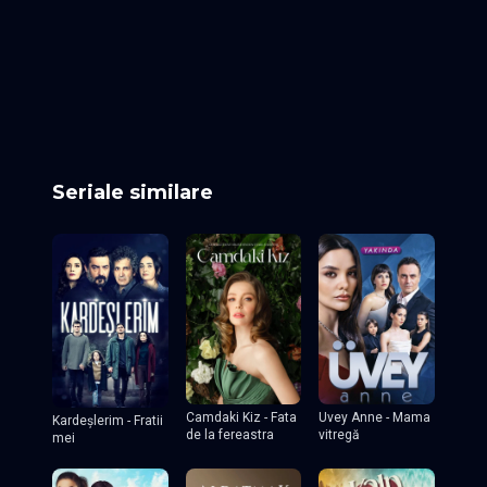
Episodul 25
Episodul 26
Episodul 27
Episodul 28
Episodul 29
Episodul 30
Episodul 31
Episodul 32
Episodul 33
Episodul 34
Episodul 35
Episodul 36
Episodul 37
Episodul 38
Episodul 39
Episodul 40
Episodul 41
Episodul 42
Episodul 43 final
Seriale similare
Camdaki Kiz - Fata
Uvey Anne - Mama
Kardeşlerim - Fratii
de la fereastra
vitregă
mei