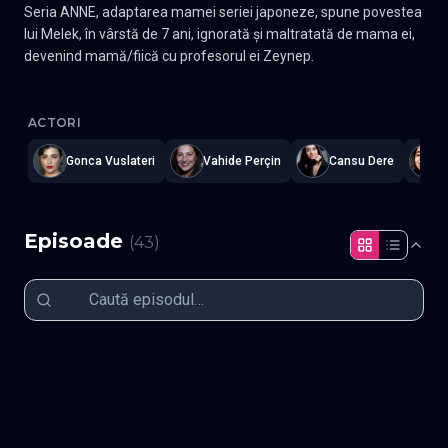
Seria ANNE, adaptarea mamei seriei japoneze, spune povestea
lui Melek, în vârstă de 7 ani, ignorată și maltratată de mama ei,
devenind mamă/fiică cu profesorul ei Zeynep.
Anne - Mama TV
—
Subtitrat în română
,
Namaste Serials
.
43 epi
ACTORI
Gonca Vuslateri
Vahide Perçin
Cansu Dere
B
Episoade
(
43
)
Episodul 1
Episodul 2
Episodul 3
Episodul 4
Episodul 5
Episodul 6
Episodul 7
Episodul 8
Episodul 9
Episodul 10
Episodul 11
Episodul 12
Episodul 13
Episodul 14
Episodul 15
Episodul 16
Episodul 17
Episodul 18
Episodul 19
Episodul 20
Episodul 21
Episodul 22
Episodul 23
Episodul 24