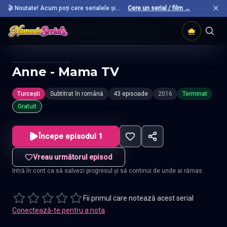
🎬 Noutate! Acum poți cere serialele și
Cere un serial / film →
filmele preferate care nu sunt încă pe site.
Acasă
Seriale Turcești
Anne Mama Tv
Anne - Mama TV
Turcești
Subtitrat în română
43 episoade
2016
Terminat
Gratuit
Începe episodul 1
Vreau următorul episod
Intră în cont ca să salvezi progresul și să continui de unde ai rămas.
Fii primul care notează acest serial
Conectează-te pentru a nota