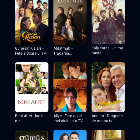
Kalp Yarasi - Inima
Gunesin Kizlari –
Aldatmak –
ranita
Fetele Soarelui TV
Trădarea
(Decepția)
Beni Affet - Iartă-
Aliye - Fara copiii
Annem - Dragoste
mă
mei niciodata TV
de mama tv