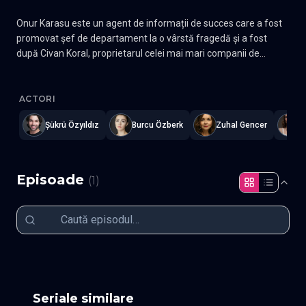
Onur Karasu este un agent de informații de succes care a fost
promovat șef de departament la o vârstă fragedă și a fost
după Civan Koral, proprietarul celei mai mari companii de
bijuterii din Turcia. Civan, care folosește bijuterii Koral ca
Ruhun Duymaz - Sufletul tau nu vrea sa auda
—
Subtitrat în rom
frontieră pentru afacerile sale murdare, este reprezentantul
unei organizații criminale din Turcia. Onur, care crede că Civan
ACTORI
păstrează actele legate de...
Şükrü Özyıldız
Burcu Özberk
Zuhal Gencer
A
Episoade
(
1
)
Episodul 1
Seriale similare