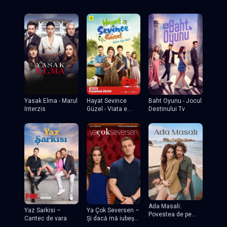
Yasak Elma - Marul
Hayat Sevince
Baht Oyunu - Jocul
Interzis
Güzel - Viata e
Destinului Tv
frumoasa cand
esti indragostit
Ada Masali:
Yaz Sarkisi –
Ya Çok Seversen –
Povestea de pe
Cantec de vara
Și dacă mă iubești
insula TV
mult?