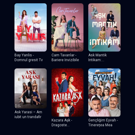
Bay Yanlis -
Cam Tavanlar -
Ask Mantik
Domnul gresit Tv
Bariere Invizibile
Intikam:
Îndrăgostiți din
interes TV
Ask Yarasi – Am
iubit un trandafir
Kazara Așk -
Gençliğim Eyvah -
Dragoste
Tinerețea Mea
accidentala