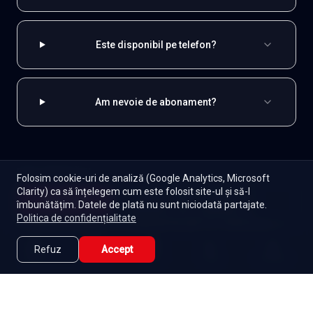
Este disponibil pe telefon?
Am nevoie de abonament?
EXPLOREAZĂ ȘI
Folosim cookie-uri de analiză (Google Analytics, Microsoft
Clarity) ca să înțelegem cum este folosit site-ul și să-l
Turcești
Toate serialele
Abonament
Începe
îmbunătățim. Datele de plată nu sunt niciodată partajate.
Episoade
Lista mea
Politica de confidențialitate
Seriale de dramă
Seriale de familie
Telenovele
Seriale gratuite
Refuz
Accept
Caută
Lista Mea
Acasă
Seriale
Filme