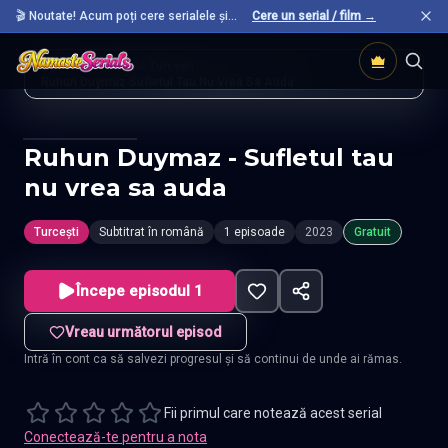
🎬 Noutate! Acum poți cere serialele și
Cere un serial / film →
filmele preferate care nu sunt încă pe site.
Acasă
Seriale Turcești
Ruhun Duymaz Sufletul Tau Nu Vrea Sa Auda
Ruhun Duymaz - Sufletul tau
nu vrea sa auda
Turcești
Subtitrat în română
1 episoade
2023
Gratuit
Începe episodul 1
Vreau următorul episod
Intră în cont ca să salvezi progresul și să continui de unde ai rămas.
Fii primul care notează acest serial
Conectează-te pentru a nota