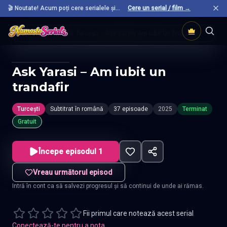
🎬 Noutate! Acum poți cere serialele și
Cere un serial / film →
filmele preferate care nu sunt încă pe site.
Acasă
Seriale Turcești
Ask Yarasi Am Iubit Un Trandafir
Ask Yarasi – Am iubit un
trandafir
Turcești
Subtitrat în română
37 episoade
2025
Terminat
Gratuit
Începe episodul 1
Vreau următorul episod
Intră în cont ca să salvezi progresul și să continui de unde ai rămas.
Fii primul care notează acest serial
Conectează-te pentru a nota