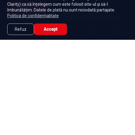
Clarity) ca să înțelegem cum este folosit site-ul și să-l
Turcești
Toate serialele
Abonament
Începe
îmbunătățim. Datele de plată nu sunt niciodată partajate.
Episoade
Lista mea
Politica de confidențialitate
Seriale de dramă
Seriale de familie
Telenovele
Seriale gratuite
Refuz
Accept
Caută
Lista Mea
Acasă
Seriale
Filme