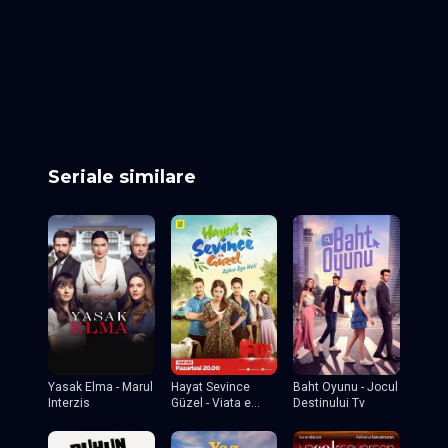
Episodul 19
Episodul 20
Episodul 21
Episodul 22
Episodul 23
Episodul 24
Episodul 25
Episodul 26
Episodul 27
Episodul 28
Episodul 29
Episodul 30
Episodul 31
Episodul 32
Episodul 33
Episodul 34
Episodul 35
Episodul 36
Episodul 37 final
Seriale similare
Yasak Elma - Marul
Hayat Sevince
Baht Oyunu - Jocul
Interzis
Güzel - Viata e
Destinului Tv
frumoasa cand
esti indragostit