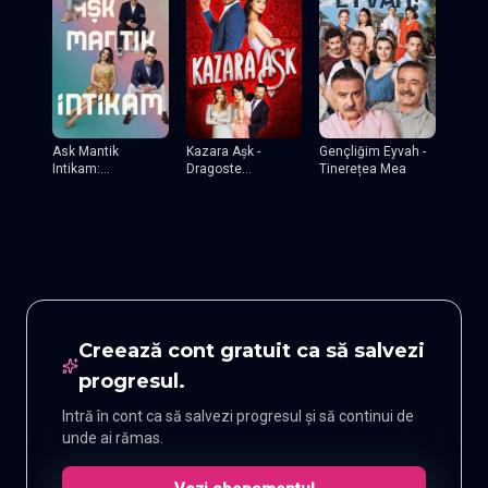
Ask Mantik
Kazara Așk -
Gençliğim Eyvah -
Intikam:
Dragoste
Tinerețea Mea
Îndrăgostiți din
accidentala
interes TV
Creează cont gratuit ca să salvezi
progresul.
Intră în cont ca să salvezi progresul și să continui de
unde ai rămas.