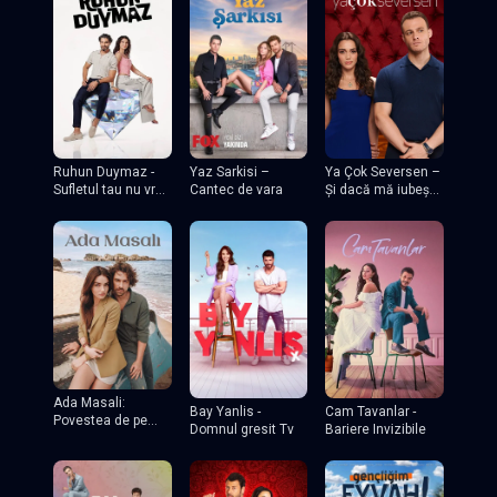
Yaz Sarkisi –
Ruhun Duymaz -
Ya Çok Seversen –
Cantec de vara
Sufletul tau nu vrea
Și dacă mă iubești
sa auda
mult?
Ada Masali:
Bay Yanlis -
Cam Tavanlar -
Povestea de pe
Domnul gresit Tv
Bariere Invizibile
insula TV