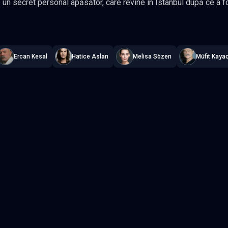
un secret personal apăsător, care revine în Istanbul după ce a fos
olițist de modă veche, aflat în prag de pensionare, pe care nimic 
titrat în română
,
Namaste Serials
.
8 episoade
,
Actualizat constant
.
l și Settar, ajung să facă echipă atunci când în Bosfor e găsit un
că criminalul.
Ercan Kesal
Hatice Aslan
Melisa Sözen
Müfit Kaya
Episodul 3
Episodul 4
Episodul 8 final