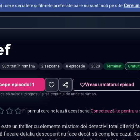
i cere serialele și filmele preferate care nu sunt încă pe site.
Cere un 
ef
Subtitrat în română
2 sezoane
8 episoade
2020
Terminat
Gratuit
cepe episodul 1
Vreau următorul episod
t ca să salvezi progresul și să continui de unde ai rămas.
Fii primul care notează acest serial
Conectează-te pentru a 
ste un thriller cu elemente mistice: doi detectivi total diferiți f
ă fiecare detaliu descoperit nu face decât să complice cazul. Kema