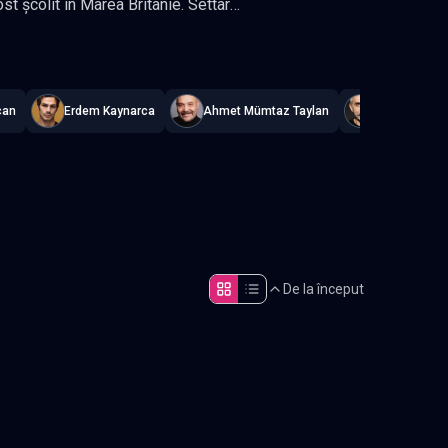
t școlit în Marea Britanie. Settar
nu-l mai miră (șau așa crede). Cei
 cadavru și trebuie să colaboreze ca
can
Erdem Kaynarca
Ahmet Mümtaz Taylan
Rıza Akın
De la început
Episodul 5