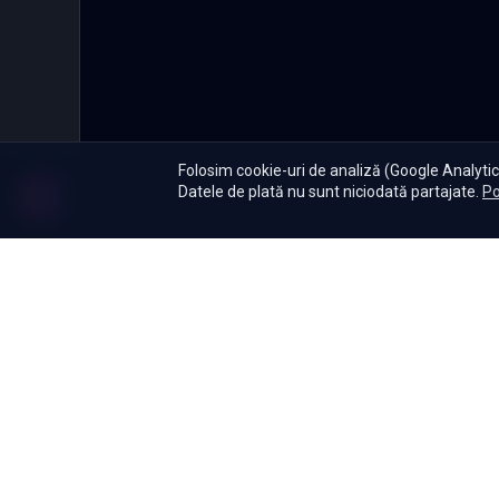
Folosim cookie-uri de analiză (Google Analytics
Datele de plată nu sunt niciodată partajate.
Po
Abonament
|
De ce Namas