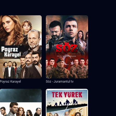
Poyraz Karayel
Söz - Juramantul tv