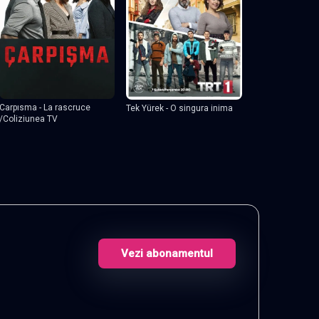
Carpısma - La rascruce
Tek Yürek - O singura inima
/Coliziunea TV
Vezi abonamentul