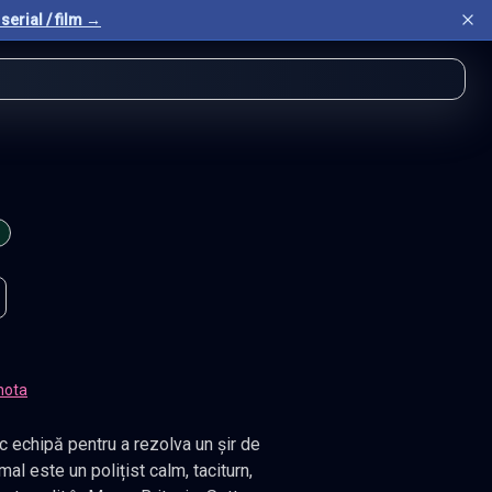
serial / film →
nota
ac echipă pentru a rezolva un șir de
l este un polițist calm, taciturn,