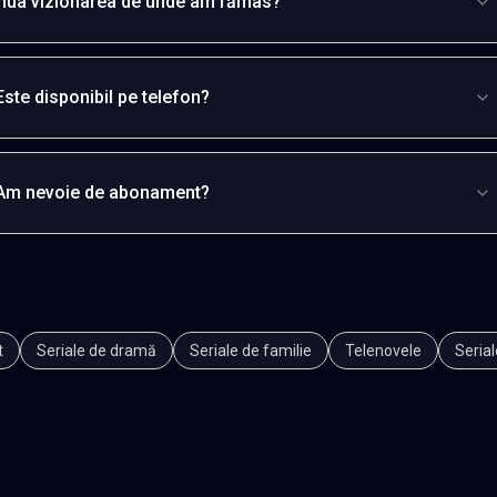
inua vizionarea de unde am rămas?
Este disponibil pe telefon?
Am nevoie de abonament?
t
Seriale de dramă
Seriale de familie
Telenovele
Serial