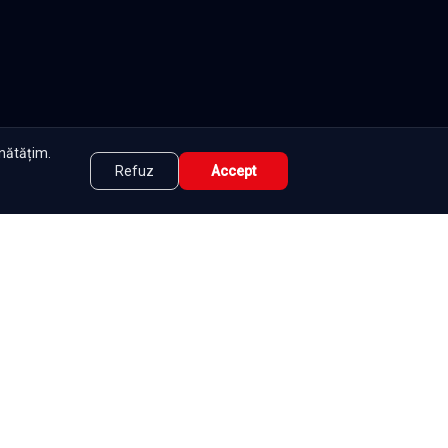
unătățim.
Refuz
Accept
tate
|
Contact
|
DMCA
|
Termeni și condiții
|
|
e
Seriale
Românești