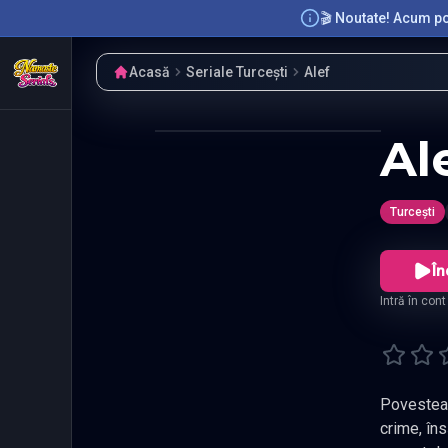
🎬 Noutate! Acum poț
Acasă
Seriale Turcești
Alef
Al
Turcești
În
Intră în con
Povestea e
crime, îns