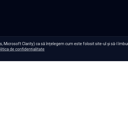
, Microsoft Clarity) ca să înțelegem cum este folosit site-ul și să-l îmb
litica de confidențialitate
te Serials?
|
Seriale gratuite
|
Blog
|
Politica de confidențiali
Setări cookies
|
|
|
Seriale
Indiene
Seriale
Coreene
Seriale
Turcești
Seriale
Spaniol
Copyright ©
2026
,
Namaste Serials
.
Toate drepturile rezervate