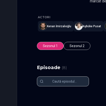
marcat de 
este un p
Alef
—
Sub
doi, Kema
ACTORI
să găseas
Kenan İmirzalıoğlu
Aybüke Pusat
Sezonul 1
Sezonul 2
Episoade
(
8
)
Episodul 1
Episodul 2
Episodul 6
Episodul 7