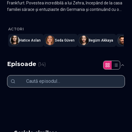
Frankfurt. Povestea incredibilă a lui Zehra, începând de la casa
familiei sărace și entuziaste din Germania și continuând cu o
familie bogată din Istanbul, cu secrete și o crimă cumplită.
Adi : Zehra - Numele : Zehra
—
Subtitrat în română
,
Namaste Seri
ACTORI
Hatice Aslan
Seda Güven
Begüm Akkaya
Em
Episoade
(
14
)
Episodul 1
Episodul 2
Episodul 3
Episodul 4
Episodul 5
Episodul 6
Episodul 7
Episodul 8
Episodul 9
Episodul 10
Episodul 11
Episodul 12
Episodul 13
Episodul 14 final