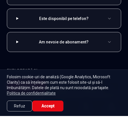
Este disponibil pe telefon?
Am nevoie de abonament?
EXPLOREAZĂ ȘI
Folosim cookie-uri de analiză (Google Analytics, Microsoft
Turcești
Toate serialele
Abonament
Clarity) ca să înțelegem cum este folosit site-ul și să-l
Începe
îmbunătățim. Datele de plată nu sunt niciodată partajate.
Episoade
Lista mea
Seriale de dramă
Seriale de familie
Telenovele
Politica de confidențialitate
Seriale gratuite
Refuz
Accept
Caută
Lista Mea
Acasă
Seriale
Filme