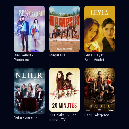
tv
Baş Belası -
Magarsus
Leyla: Hayat...
Pacostea
Ask... Adalet... -
Leyla
20 Dakika - 20 de
Babil - Alegerea
Nehir - Baraj Tv
minute TV