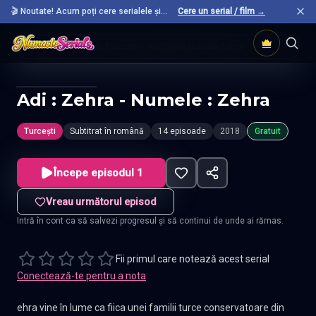
🎬 Noutate! Acum poți cere serialele și
Cere un serial / film →
filmele preferate care nu sunt încă pe site.
Acasă
Seriale Turcești
Adi Zehra Numele Zehra
Adi : Zehra - Numele : Zehra
Turcești
Subtitrat în română
14 episoade
2018
Gratuit
Începe episodul 1
Vreau următorul episod
Intră în cont ca să salvezi progresul și să continui de unde ai rămas.
Fii primul care notează acest serial
Conectează-te pentru a nota
ehra vine în lume ca fiica unei familii turce conservatoare din