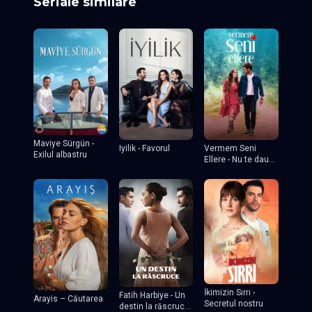
Seriale similare
Maviye Sürgün -
Iyilik - Favorul
Vermem Seni
Exilul albastru
Ellere - Nu te dau
nimănui
İkimizin Sırrı -
Fatih Harbiye - Un
Arayis – Căutarea
Secretul nostru
destin la răscruce