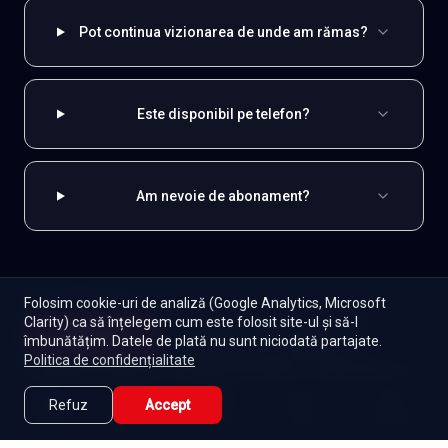
Pot continua vizionarea de unde am rămas?
Este disponibil pe telefon?
Am nevoie de abonament?
EXPLOREAZĂ ȘI
Folosim cookie-uri de analiză (Google Analytics, Microsoft
Clarity) ca să înțelegem cum este folosit site-ul și să-l
Începe
Turcești
Toate serialele
Abonament
îmbunătățim. Datele de plată nu sunt niciodată partajate.
Episoade
Lista mea
Politica de confidențialitate
Seriale de dramă
Seriale de familie
Telenovele
Seriale gratuite
Refuz
Accept
Caută
Lista Mea
Acasă
Seriale
Filme