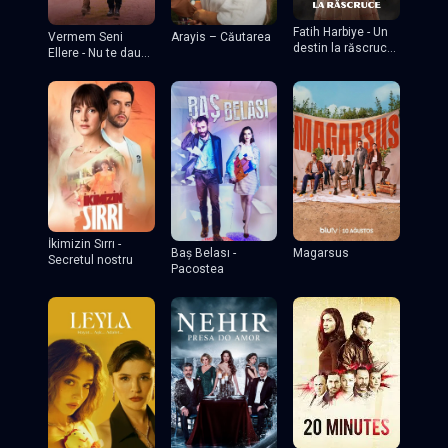
Fatih Harbiye - Un
Vermem Seni
Arayis – Căutarea
destin la răscruce
Ellere - Nu te dau
tv
nimănui
İkimizin Sırrı -
Baş Belası -
Magarsus
Secretul nostru
Pacostea