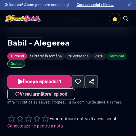
🎬 Noutate! Acum poți cere serialele și
Cere un serial / film →
filmele preferate care nu sunt încă pe site.
Acasă
Seriale Turcești
Babil Alegerea
Babil - Alegerea
Turcești
Subtitrat în română
20 episoade
2020
Terminat
Gratuit
Începe episodul 1
Vreau următorul episod
Intră în cont ca să salvezi progresul și să continui de unde ai rămas.
Fii primul care notează acest serial
Conectează-te pentru a nota