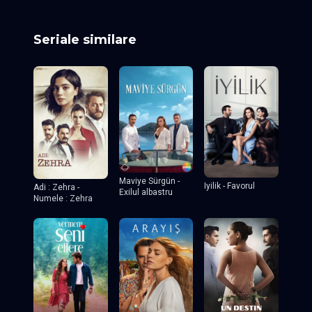
Seriale similare
Maviye Sürgün -
Iyilik - Favorul
Adi : Zehra -
Exilul albastru
Numele : Zehra