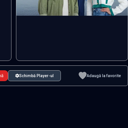
mă
Schimbă Player-ul
Adaugă la favorite