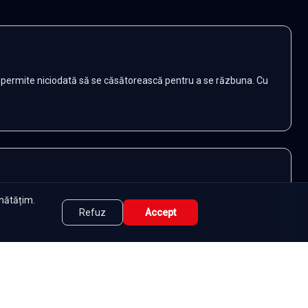
-ar permite niciodată să se căsătorească pentru a se răzbuna. Cu
unătățim.
Refuz
Accept