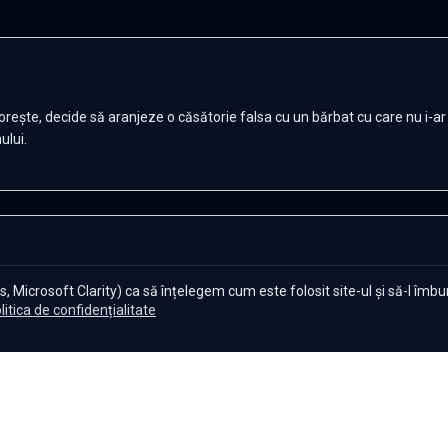
ătorește, decide să aranjeze o căsătorie falsa cu un bărbat cu care nu i
ului.
, Microsoft Clarity) ca să înțelegem cum este folosit site-ul și să-l îmb
litica de confidențialitate
Autentifică-te pentru a lăsa un comentariu
Autentifică-te