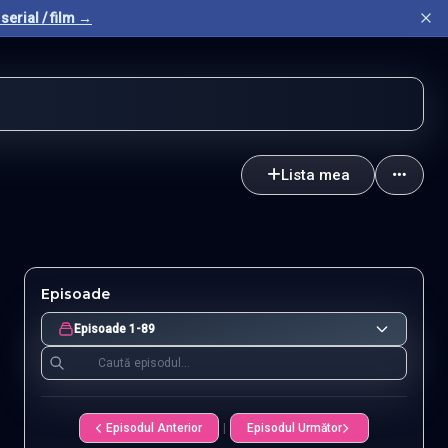
serial / film →
Lista mea
Episoade
Episoade 1-89
Episodul Anterior
|
Episodul Următor