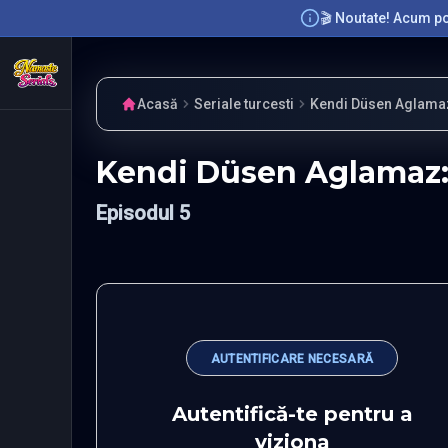
🎬 Noutate! Acum poț
Acasă
Seriale turcesti
Kendi Düsen Aglamaz: 
Kendi Düsen Aglamaz: F
Episodul 5
AUTENTIFICARE NECESARĂ
Autentifică-te pentru a
viziona