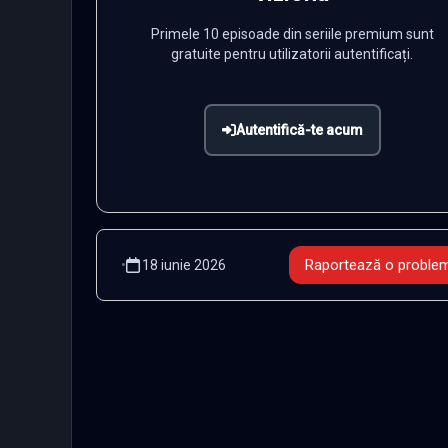
Primele 10 episoade din seriile premium sunt
gratuite pentru utilizatorii autentificați.
Autentifică-te acum
Raportează o proble
•
18 iunie 2026