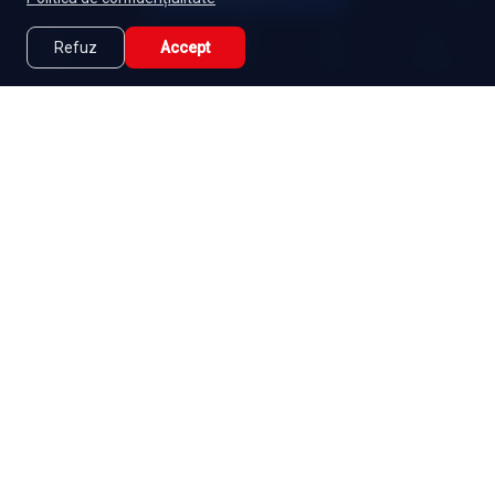
Refuz
Accept
Caută
Lista Mea
Acasă
Seriale
Filme
Abonament
|
De ce Namaste Serials?
|
Seriale gratuite
|
Blog
|
Politica de confidențialitate
|
Contact
|
DMCA
|
Termeni și condiții
|