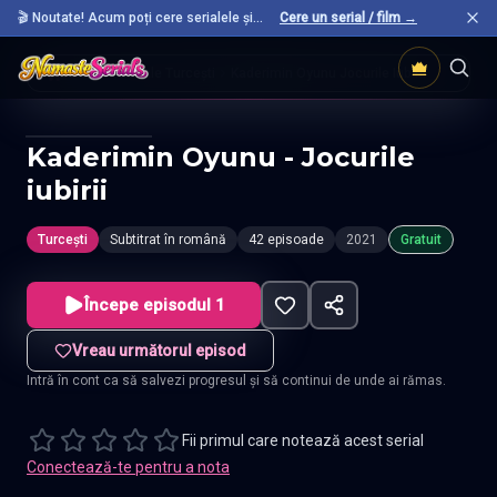
🎬 Noutate! Acum poți cere serialele și
Cere un serial / film →
filmele preferate care nu sunt încă pe site.
Acasă
Seriale Turcești
Kaderimin Oyunu Jocurile Iubirii
Kaderimin Oyunu - Jocurile
iubirii
Turcești
Subtitrat în română
42 episoade
2021
Gratuit
Începe episodul 1
Vreau următorul episod
Intră în cont ca să salvezi progresul și să continui de unde ai rămas.
Fii primul care notează acest serial
Conectează-te pentru a nota