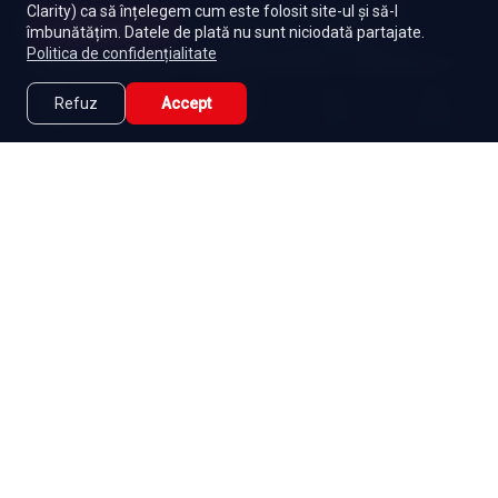
Clarity) ca să înțelegem cum este folosit site-ul și să-l
Începe
Turcești
Toate serialele
Abonament
îmbunătățim. Datele de plată nu sunt niciodată partajate.
Episoade
Lista mea
Politica de confidențialitate
Seriale de dramă
Seriale de familie
Telenovele
Seriale gratuite
Refuz
Accept
Caută
Lista Mea
Acasă
Seriale
Filme