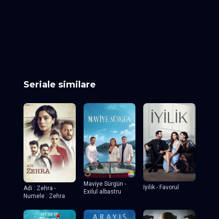
Episodul 49-50
Episodul 5152
Episodul 53-54
Episodul 55-56
Episodul 57-58
Episodul 59-60
Episodul 61-62
Episodul 63-64
Episodul 65-66
Episodul 67-68
Episodul 69-70
Episodul 71-72
Episodul 73-74
Episodul 75-76
Episodul 77-78
Episodul 78-80
Episodul 81-82
Episodul 83-84
Seriale similare
Maviye Sürgün -
Iyilik - Favorul
Adi : Zehra -
Exilul albastru
Numele : Zehra