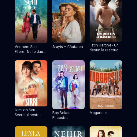
Fatih Harbiye - Un
Vermem Seni
Arayis – Căutarea
destin la răscruce
Ellere - Nu te dau
tv
nimănui
İkimizin Sırrı -
Baş Belası -
Magarsus
Secretul nostru
Pacostea