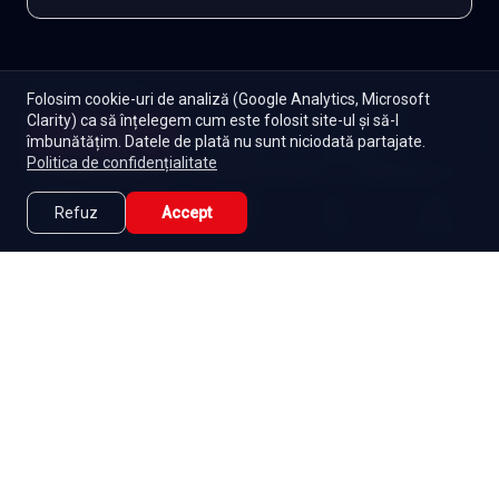
EXPLOREAZĂ ȘI
Folosim cookie-uri de analiză (Google Analytics, Microsoft
Clarity) ca să înțelegem cum este folosit site-ul și să-l
Începe
Turcești
Toate serialele
Abonament
îmbunătățim. Datele de plată nu sunt niciodată partajate.
Episoade
Lista mea
Politica de confidențialitate
Seriale de dramă
Seriale de familie
Telenovele
Seriale gratuite
Refuz
Accept
Caută
Lista Mea
Acasă
Seriale
Filme