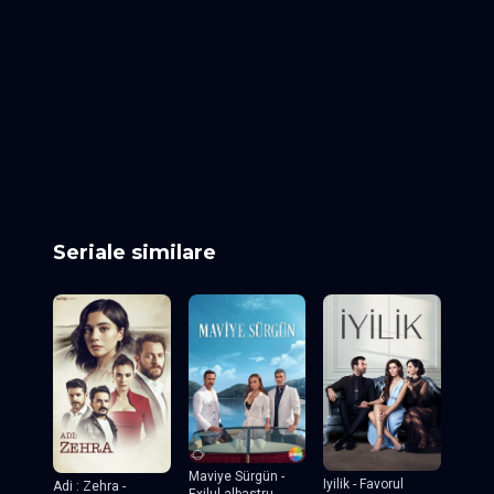
Episodul 15
Episodul 16
Episodul 17
Episodul 18
Episodul 19
Episodul 20
Episodul 21
Episodul 22
Episodul 23
Episodul 24
Episodul 25
Episodul 26
Episodul 27
Episodul 28
Episodul 29
Episodul 30
Episodul 31
Episodul 32
Episodul 33
Episodul 34
Episodul 35
Episodul 36
Episodul 37
Episodul 38
Episodul 39
Episodul 40
Episodul 41
Episodul 42
Episodul 43 fin
Seriale similare
Maviye Sürgün -
Iyilik - Favorul
Adi : Zehra -
Exilul albastru