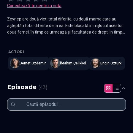
Conectează-te pentru a nota
Zeynep are două vieți total diferite, cu două mame care au
așteptări total diferite de la ea. Este blocată în mijlocul acestor
două femei, în timp ce urmează și facultatea de drept. În timp
ce pe de o parte, ea simte vinovatia mamei biologice și
Doğduğun Ev Kaderindir - Casa mea - Prizoniera destinului
—
Sub
sacrificiile pe care le-a făcut pentru ea, pe de altă parte, ea
poartă povara viselor pe care cealta mama le-a avut pentru ea.
ACTORI
Demet Özdemir
İbrahim Çelikkol
Engin Öztürk
Episoade
(
43
)
Episodul 1
Episodul 2
Episodul 3
Episodul 4
Episodul 5
Episodul 6
Episodul 7
Episodul 8
Episodul 9
Episodul 10
Episodul 11
Episodul 12
Episodul 13
Episodul 14