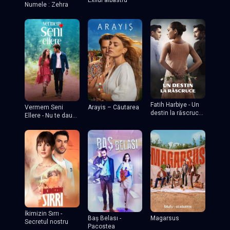
Numele : Zehra
Fatih Harbiye - Un
Vermem Seni
Arayis – Căutarea
destin la răscruce
Ellere - Nu te dau
tv
nimănui
İkimizin Sırrı -
Baş Belası -
Magarsus
Secretul nostru
Pacostea