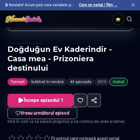
🎬 Noutate! Acum poți cere serialele și
Cere un serial / film →
filmele preferate care nu sunt încă pe site.
Acasă
Seriale Turcești
Dogdugun Ev Kaderindir Casa Mea Prizoniera Destinului
Doğduğun Ev Kaderindir -
Casa mea - Prizoniera
destinului
Turcești
Subtitrat în română
43 episoade
2019
Gratuit
Începe episodul 1
Vreau următorul episod
Intră în cont ca să salvezi progresul și să continui de unde ai rămas.
Fii primul care notează acest serial