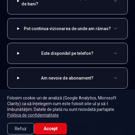
de bani?
Pot continua vizionarea de unde am rămas?
Este disponibil pe telefon?
Am nevoie de abonament?
Folosim cookie-uri de analiză (Google Analytics, Microsoft
Clarity) ca să înțelegem cum este folosit site-ul și să-l
Începe
EXPLOREAZĂ ȘI
îmbunătățim. Datele de plată nu sunt niciodată partajate.
Episoade
Lista mea
Politica de confidențialitate
Spaniole
Toate serialele
Abonament
Refuz
Accept
Seriale de dramă
Seriale de familie
Telenovele
Caută
Lista Mea
Acasă
Seriale
Filme