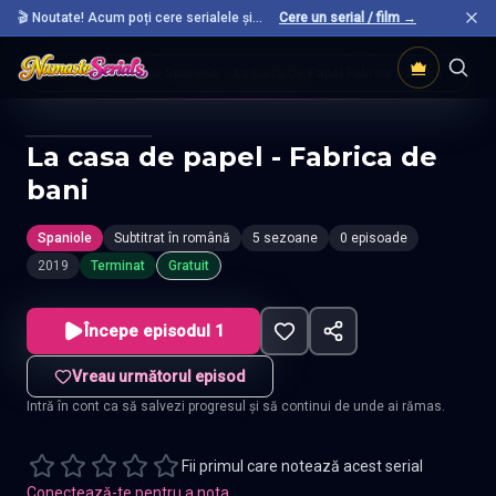
🎬 Noutate! Acum poți cere serialele și
Cere un serial / film →
filmele preferate care nu sunt încă pe site.
Acasă
Seriale Spaniole
La Casa De Papel Fabrica De Bani
La casa de papel - Fabrica de
bani
Spaniole
Subtitrat în română
5 sezoane
0 episoade
2019
Terminat
Gratuit
Începe episodul 1
Vreau următorul episod
Intră în cont ca să salvezi progresul și să continui de unde ai rămas.
Fii primul care notează acest serial
Conectează-te pentru a nota