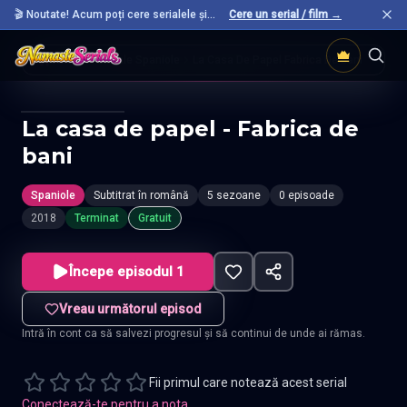
🎬 Noutate! Acum poți cere serialele și
Cere un serial / film →
filmele preferate care nu sunt încă pe site.
Acasă
Seriale Spaniole
La Casa De Papel Fabrica De Bani
La casa de papel - Fabrica de
bani
Spaniole
Subtitrat în română
5 sezoane
0 episoade
2018
Terminat
Gratuit
Începe episodul 1
Vreau următorul episod
Intră în cont ca să salvezi progresul și să continui de unde ai rămas.
Fii primul care notează acest serial
Conectează-te pentru a nota