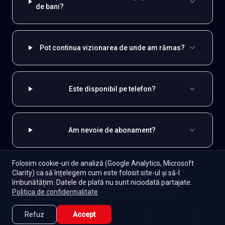
de bani?
Pot continua vizionarea de unde am rămas?
Este disponibil pe telefon?
Am nevoie de abonament?
Folosim cookie-uri de analiză (Google Analytics, Microsoft
Clarity) ca să înțelegem cum este folosit site-ul și să-l
Începe
EXPLOREAZĂ ȘI
îmbunătățim. Datele de plată nu sunt niciodată partajate.
Episoade
Lista mea
Politica de confidențialitate
Spaniole
Toate serialele
Abonament
Refuz
Accept
Seriale de dramă
Seriale de familie
Telenovele
Caută
Lista Mea
Acasă
Seriale
Filme