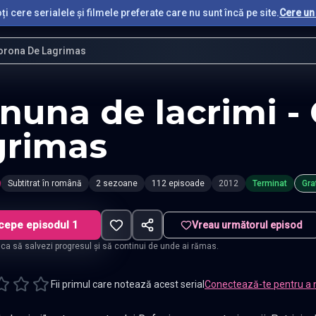
i cere serialele și filmele preferate care nu sunt încă pe site.
Cere un 
orona De Lagrimas
nuna de lacrimi -
grimas
Subtitrat în română
2 sezoane
112 episoade
2012
Terminat
Gra
cepe episodul 1
Vreau următorul episod
t ca să salvezi progresul și să continui de unde ai rămas.
Fii primul care notează acest serial
Conectează-te pentru a 