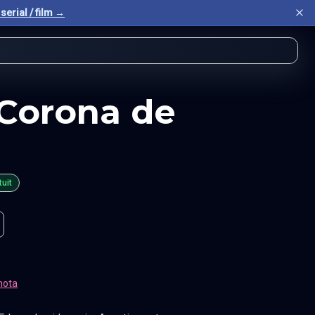
serial / film →
 Corona de
tuit
nota