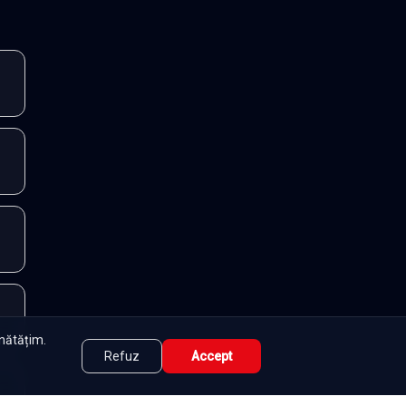
unătățim.
Refuz
Accept