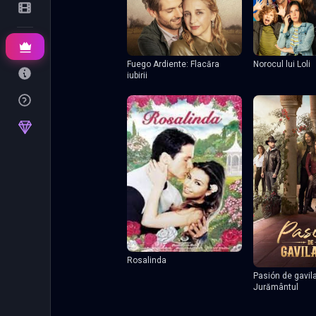
Fuego Ardiente: Flacăra
Norocul lui Loli
iubirii
Rosalinda
Pasión de gavil
Jurământul