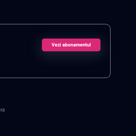
Vezi abonamentul
etă