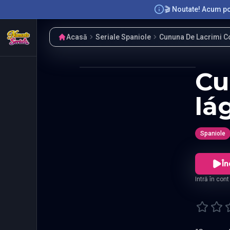
🎬 Noutate! Acum poț
Acasă
Seriale Spaniole
Cununa De Lacrimi C
Cu
lá
Spaniole
În
Intră în con