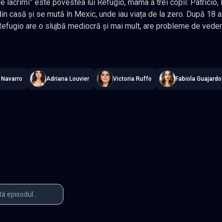
de lacrimi” este povestea lui Refugio, mama a trei copii: Patricio
in casă și se mută în Mexic, unde iau viața de la zero. După 18 an
efugio are o slujbă mediocră și mai mult, are probleme de vedere
ilor săi tot ce au nevoie. Patricio e student la Drept, Edmundo la 
lacrimi - Corona de lágrimas
—
Subtitrat în română
,
Namaste Serial
că de când a terminat liceul, pentru a-și sprijini financiar mama și
că cu o tânără pe nume Olga a cărei avere îl orbește și astfel aju
. După un timp, Olga află trecutul familiei lui Patricio, însă aces
 Navarro
Adriana Louvier
Victoria Ruffo
Fabiola Guajardo
 fost doica sa și acum o îngrijește pentru că este bolnavă. Pe d
ă cu Lucero, rănindu-l pe Ignacio, care o iubește în secret. Patri
 a tatălui Olgai, apoi cei doi se logodesc, iar Patricio se detașe
epresie și își pierde locul de muncă, dar Edmundo și Ignacio îi su
facă afaceri ilegale, iar Igancio sfârșește prin a-și face nenumăra
ui Patricio și a Olgai se transformă într-un dezastru, iar probleme
Episodul 3
Episodul 4
Episodul 8
Episodul 9
2
Episodul 13
Episodul 14