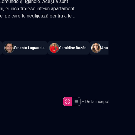
, Edmundo și Igancio. Aceștia sunt
i, ei încă trăiesc într-un apartament
, pe care le neglijează pentru a le
Medicină, iar Ignacio lucrează într-un
s
.
112 episoade
,
Actualizat constant
.
 frații. Patricio începe să se
nge să se simtă rușinat de statutul
ta o minte în continuare spunându-i că
Ernesto Laguardia
Geraldine Bazán
Ana Belena
e altă parte, Edmundo începe să se
cio se angajează la firma de
ază complet de familia sa. Refugio
nt alături necondiționat. Primul
te datorii. De cealaltă parte,
le nu întârzie să apară.
De la început
Episodul 5
Episodul 10
Episodul 15