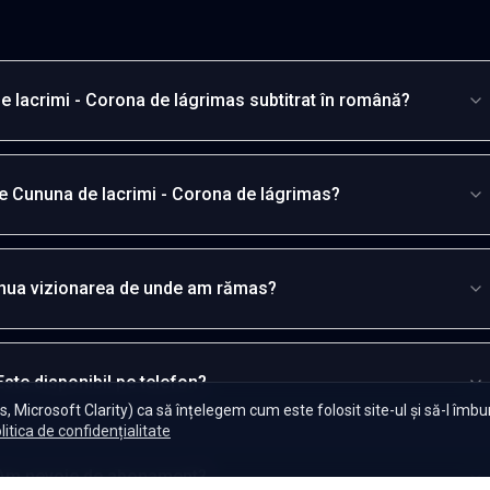
 lacrimi - Corona de lágrimas subtitrat în română?
e Cununa de lacrimi - Corona de lágrimas?
inua vizionarea de unde am rămas?
Este disponibil pe telefon?
, Microsoft Clarity) ca să înțelegem cum este folosit site-ul și să-l îmb
litica de confidențialitate
Am nevoie de abonament?