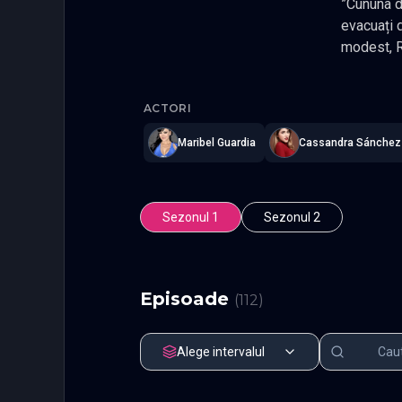
”Cununa 
evacuați d
modest, R
oferi copi
Cununa de 
magazin în
ACTORI
întâlneas
sau social
Maribel Guardia
Cassandra Sánchez
Refugio a
întâlneasc
avocatură
Sezonul 1
Sezonul 2
suferă o d
începe să 
căsnicia l
Episoade
(
112
)
Alege intervalul
Episodul 1
Episodul 2
Episodul 6
Episodul 7
Episodul 11
Episodul 1