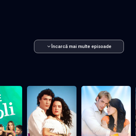
7
Episodul 18
Episodul 19
2
Episodul 23
Episodul 24
7
Episodul 28
Episodul 29
2
Episodul 33
Episodul 34
7
Episodul 38
Episodul 39
2
Episodul 43
Episodul 44
7
Episodul 48
Episodul 49
2
Episodul 53
Episodul 54
7
Episodul 58
Episodul 59
Încarcă mai multe episoade